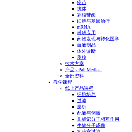
疫苗
抗体
寡核苷酸
细胞与基因治疗
mRNA
科研应用
药物发现与转化医学
血液制品
体外诊断
质粒
技术方案
产品 - Pall Medical
全部资料
教学课程
线上产品课程
细胞培养
过滤
层析
配液与储液
非标记分子相互作用
生物分子成像
实验室过滤