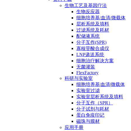
生物工艺及基因疗法
生物反应器
细胞培养基/血清/微载体
层析系统及填料
过滤系统及耗材
配储液系统
分子互作(SPR)
寡核苷酸合成仪
LNP递送系统
细胞治疗解决方案
无菌灌装
FlexFactory
科研与实验室
细胞培养基|血清|微载体
实验室过滤
实验室层析系统及填料
分子互作（SPR）
分子试剂与耗材
蛋白免疫印记
磁珠与膜材
应用手册