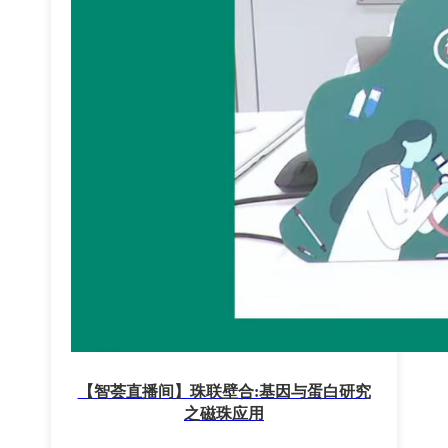
【智荟直播间】珠联壁合:基因与蛋白研究
之磁珠应用