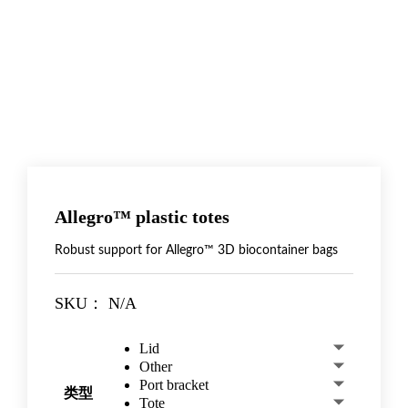
Allegro™ plastic totes
Robust support for Allegro™ 3D biocontainer bags
SKU：
N/A
Lid
Other
Port bracket
类型
Tote