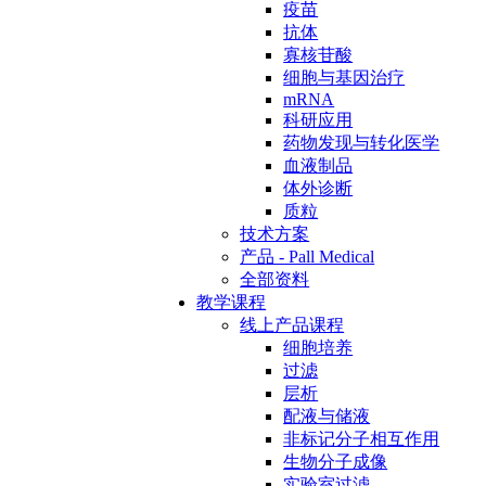
疫苗
抗体
寡核苷酸
细胞与基因治疗
mRNA
科研应用
药物发现与转化医学
血液制品
体外诊断
质粒
技术方案
产品 - Pall Medical
全部资料
教学课程
线上产品课程
细胞培养
过滤
层析
配液与储液
非标记分子相互作用
生物分子成像
实验室过滤