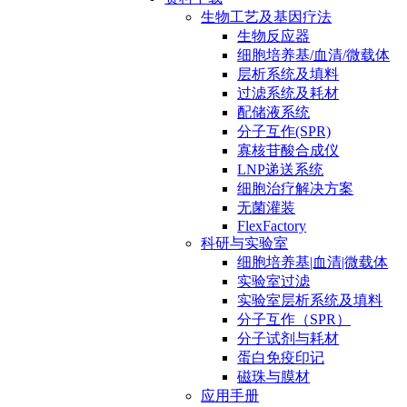
生物工艺及基因疗法
生物反应器
细胞培养基/血清/微载体
层析系统及填料
过滤系统及耗材
配储液系统
分子互作(SPR)
寡核苷酸合成仪
LNP递送系统
细胞治疗解决方案
无菌灌装
FlexFactory
科研与实验室
细胞培养基|血清|微载体
实验室过滤
实验室层析系统及填料
分子互作（SPR）
分子试剂与耗材
蛋白免疫印记
磁珠与膜材
应用手册