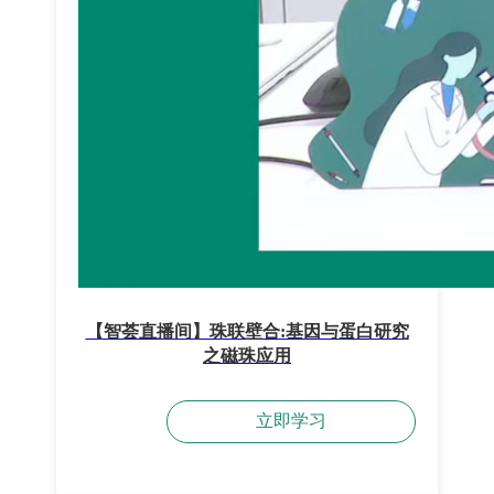
【智荟直播间】珠联壁合:基因与蛋白研究
之磁珠应用
立即学习