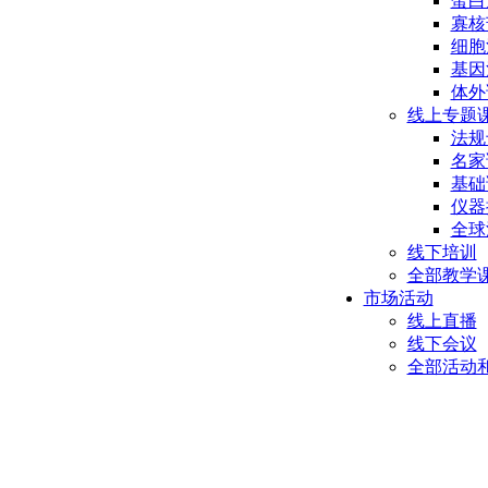
蛋白
寡核
细胞
基因
体外
线上专题
法规
名家
基础
仪器
全球
线下培训
全部教学
市场活动
线上直播
线下会议
全部活动