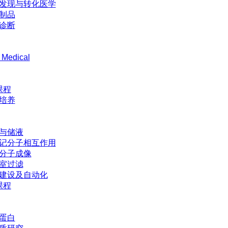
发现与转化医学
制品
诊断
 Medical
课程
培养
与储液
记分子相互作用
分子成像
室过滤
建设及自动化
课程
蛋白