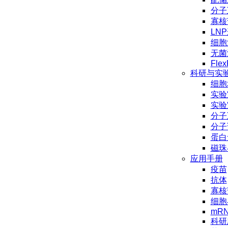
分子
寡核
LN
细胞
无菌
Flex
科研与实
细胞
实验
实验
分子
分子
蛋白
磁珠
应用手册
疫苗
抗体
寡核
细胞
mR
科研