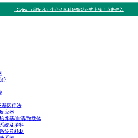
Cytiva（思拓凡）生命科学科研微站正式上线！点击进入
用
治疗
滤
及基因疗法
反应器
培养基/血清/微载体
系统及填料
系统及耗材
液系统