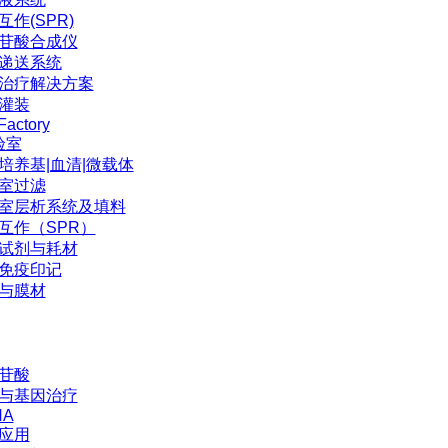
互作(SPR)
苷酸合成仪
P递送系统
治疗解决方案
灌装
Factory
验室
培养基|血清|微载体
室过滤
室层析系统及填料
互作（SPR）
试剂与耗材
免疫印记
与膜材
苷酸
与基因治疗
NA
应用