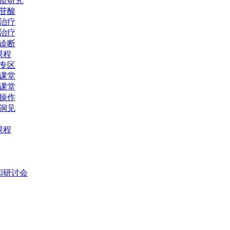
质研究
苷酸
治疗
治疗
诊断
课程
专区
课堂
课堂
操作
洞见
课程
和研讨会