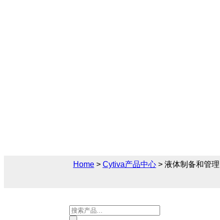
液体制备和管理
液体制备和管理提供高效、安全的溶液配制
列产品涵盖配储液系统、无菌连接组件、流
备，采用模块化设计和一次性技术，确保工
障。您可以通过多种方式获得液体制备和管
及报价和售前售后技术支持等服务。
Home
>
Cytiva产品中心
> 液体制备和管理
Products
search