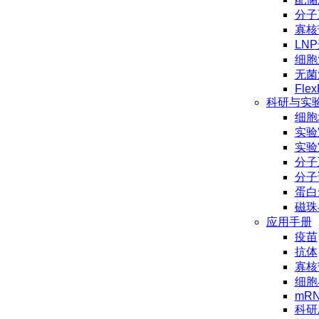
分子
寡核
LN
细胞
无菌
Flex
科研与实
细胞
实验
实验
分子
分子
蛋白
磁珠
应用手册
疫苗
抗体
寡核
细胞
mR
科研