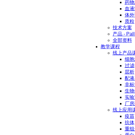
药物
血液
体外
质粒
技术方案
产品 - Pall
全部资料
教学课程
线上产品
细胞
过滤
层析
配液
非标
生物
实验
厂房
线上应用
疫苗
抗体
重组