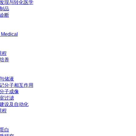
发现与转化医学
制品
诊断
 Medical
课程
培养
与储液
记分子相互作用
分子成像
室过滤
建设及自动化
课程
蛋白