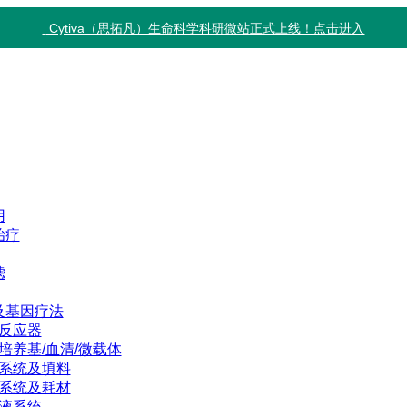
Cytiva（思拓凡）生命科学科研微站正式上线！点击进入
用
治疗
滤
及基因疗法
反应器
培养基/血清/微载体
系统及填料
系统及耗材
液系统