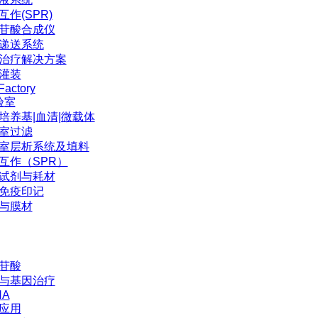
互作(SPR)
苷酸合成仪
P递送系统
治疗解决方案
灌装
Factory
验室
培养基|血清|微载体
室过滤
室层析系统及填料
互作（SPR）
试剂与耗材
免疫印记
与膜材
苷酸
与基因治疗
NA
应用