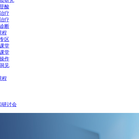
质研究
苷酸
治疗
治疗
诊断
课程
专区
课堂
课堂
操作
洞见
课程
和研讨会