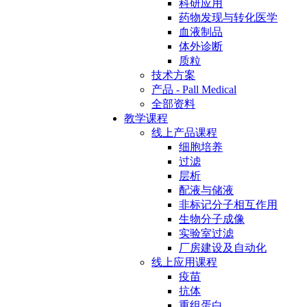
科研应用
药物发现与转化医学
血液制品
体外诊断
质粒
技术方案
产品 - Pall Medical
全部资料
教学课程
线上产品课程
细胞培养
过滤
层析
配液与储液
非标记分子相互作用
生物分子成像
实验室过滤
厂房建设及自动化
线上应用课程
疫苗
抗体
重组蛋白