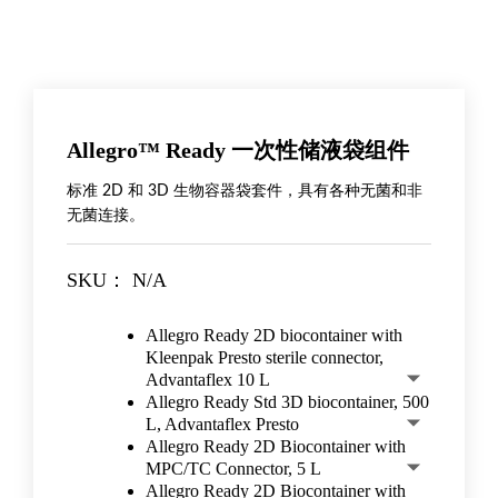
Allegro™ Ready 一次性储液袋组件
标准 2D 和 3D 生物容器袋套件，具有各种无菌和非
无菌连接。
SKU：
N/A
Allegro Ready 2D biocontainer with
Kleenpak Presto sterile connector,
Advantaflex 10 L
Allegro Ready Std 3D biocontainer, 500
L, Advantaflex Presto
Allegro Ready 2D Biocontainer with
MPC/TC Connector, 5 L
Allegro Ready 2D Biocontainer with