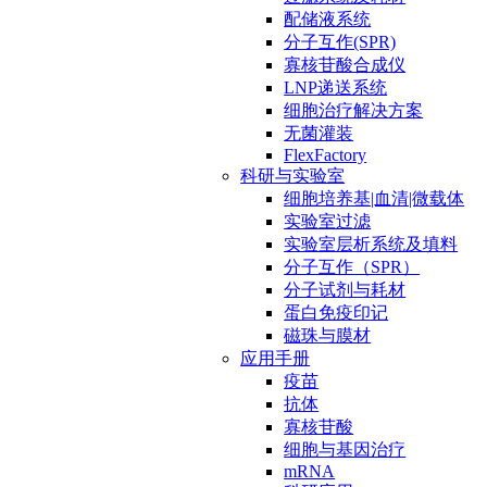
配储液系统
分子互作(SPR)
寡核苷酸合成仪
LNP递送系统
细胞治疗解决方案
无菌灌装
FlexFactory
科研与实验室
细胞培养基|血清|微载体
实验室过滤
实验室层析系统及填料
分子互作（SPR）
分子试剂与耗材
蛋白免疫印记
磁珠与膜材
应用手册
疫苗
抗体
寡核苷酸
细胞与基因治疗
mRNA