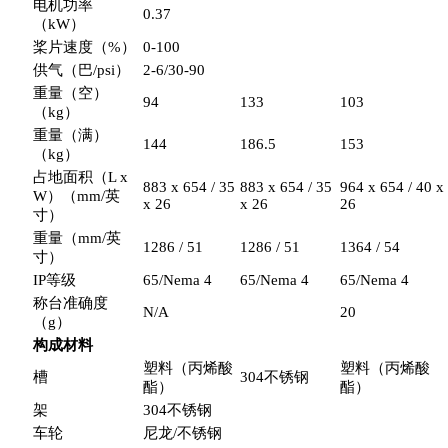
电机功率
0.37
（kW）
桨片速度（%）
0-100
供气（巴/psi）
2-6/30-90
重量（空）
94
133
103
（kg）
重量（满）
144
186.5
153
（kg）
占地面积（L x
883 x 654 / 35
883 x 654 / 35
964 x 654 / 40 x
W）（mm/英
x 26
x 26
26
寸）
重量（mm/英
1286 / 51
1286 / 51
1364 / 54
寸）
IP等级
65/Nema 4
65/Nema 4
65/Nema 4
称台准确度
N/A
20
（g）
构成材料
塑料（丙烯酸
塑料（丙烯酸
槽
304不锈钢
酯）
酯）
架
304不锈钢
车轮
尼龙/不锈钢