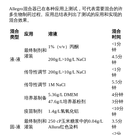
Allegro混合器已在各种应用上测试，可代表需要混合的许
多生物制药过程。应用总结表列出了测试的应用和实现的
混合效果。
混合
混合
应用
溶液
类型
时间
<1分
1%（v/v）丙酮
钟
最终制剂和
灌装
4.5分
液-液
200g/L>10g/L NaCl
钟
<1分
传导性调节
200g/L>10g/L NaCl
钟
5.5分
传导性调节
1M NaCl
钟
5.36g/L DMEM
4分钟
培养基制备
47.6g/L培养基粉剂
3分钟
<10分
疫苗制剂
1.4g/L氢氧化铝
钟
最终制剂和
250 cP玉米糖浆中的0.04g/L
3.5分
固-液
灌装
Allura红色染料
钟
<2分