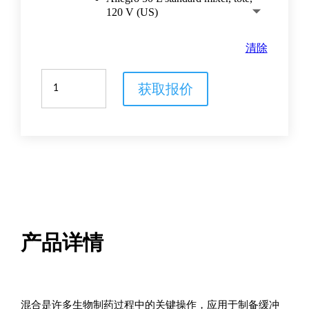
120 V (US)
清除
用
获取报价
于
一
次
性
操
作
的
Allegro
高
性
能
产品详情
混
合
器
数
混合是许多生物制药过程中的关键操作，应用于制备缓冲
量