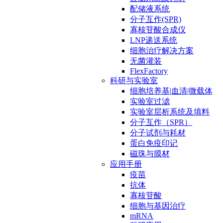
配储液系统
分子互作(SPR)
寡核苷酸合成仪
LNP递送系统
细胞治疗解决方案
无菌灌装
FlexFactory
科研与实验室
细胞培养基|血清|微载体
实验室过滤
实验室层析系统及填料
分子互作（SPR）
分子试剂与耗材
蛋白免疫印记
磁珠与膜材
应用手册
疫苗
抗体
寡核苷酸
细胞与基因治疗
mRNA