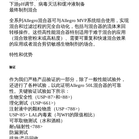
下游pH调节、病毒灭活和缓冲液制备
最终制剂混合
全系列Allegro混合器可与Allegro MVP系统组合使用，实现
混合和过滤过程的完全自动化，包括与混合器的流体来回
转移操作。这些高性能混合器特别适用于难于混合的应用
（混合致密粉末或高粘度）、需要可重复和快速混合效果
的应用或者混合剪切敏感生物制剂的场合。
特性和优势
验证
作为我们严格产品验证的一部分，除了一般性能试验外，
还进行了各种试验，以此证明Allegro 50L混合器的可靠
性。关键验证试验如下所示：
生物安全性（USP<87>和<88>）
理化测试（USP<661>）
注射液中的颗粒物质（USP <788>）
USP<85> LAL内毒素（与WFI的限值相比）
可萃取物测试（水和酒精）
耐γ辐射性<788>
防漏测试
排放/产品回收