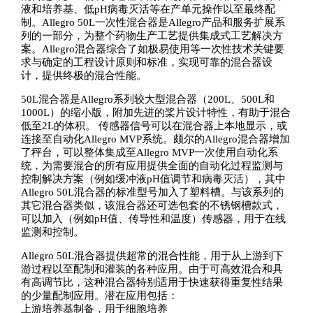
液和培养基、低pH病毒灭活等在产单元操作以至最终配
制。Allegro 50L一次性混合器是Allegro产品和服务扩展系
列的一部分，为整个药物生产工艺提供集成式工艺解决方
案。Allegro混合器综合了如极易使用等一次性技术关键要
求与确定的工程设计原则和标准，实现可靠的混合器设
计，提供终极的混合性能。
50L混合器是Allegro系列较大型混合器（200L、500L和
1000L）的缩小版，附加先进的桨片设计特性，有助于混合
低至2L的体积。 传感器信号可以在混合器上本地显示，或
连接至自动化Allegro MVP系统。颇尔的Allegro混合器增加
了秤台，可以整体集成至Allegro MVP一次使用自动化系
统，为需要混合的所有应用提供全面的自动化过程监测与
控制解决方案（例如缓冲液pH值调节和病毒灭活），其中
Allegro 50L混合器的标准型号加入了塑料槽。与该系列的
其它混合器类似，该混合器还可选包套的不锈钢槽款式，
可以加入（例如pH值、传导性和温度）传感器，用于在线
监测和控制。
Allegro 50L混合器提供超常的混合性能，用于从上游到下
游过程以至配制和灌装的各种应用。由于可高效混合和具
有高调节比，这种混合器特别适用于快速获得重复性结果
的少量配制应用。潜在应用包括：
上游培养基制备，用于细胞培养