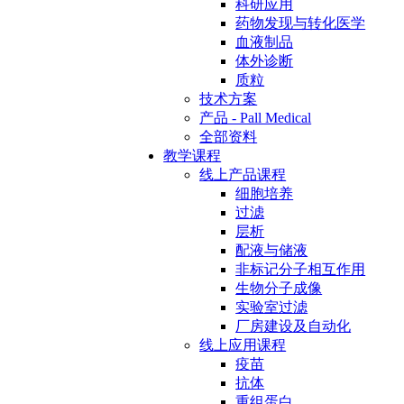
科研应用
药物发现与转化医学
血液制品
体外诊断
质粒
技术方案
产品 - Pall Medical
全部资料
教学课程
线上产品课程
细胞培养
过滤
层析
配液与储液
非标记分子相互作用
生物分子成像
实验室过滤
厂房建设及自动化
线上应用课程
疫苗
抗体
重组蛋白