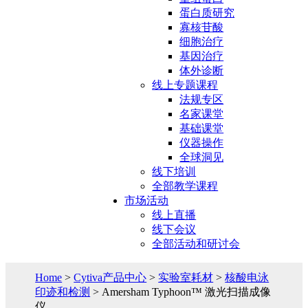
蛋白质研究
寡核苷酸
细胞治疗
基因治疗
体外诊断
线上专题课程
法规专区
名家课堂
基础课堂
仪器操作
全球洞见
线下培训
全部教学课程
市场活动
线上直播
线下会议
全部活动和研讨会
Home
>
Cytiva产品中心
>
实验室耗材
>
核酸电泳
印迹和检测
> Amersham Typhoon™ 激光扫描成像
仪