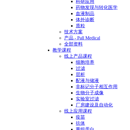
科研应用
药物发现与转化医学
血液制品
体外诊断
质粒
技术方案
产品 - Pall Medical
全部资料
教学课程
线上产品课程
细胞培养
过滤
层析
配液与储液
非标记分子相互作用
生物分子成像
实验室过滤
厂房建设及自动化
线上应用课程
疫苗
抗体
重组蛋白