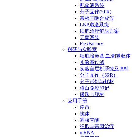
配储液系统
分子互作(SPR)
寡核苷酸合成仪
LNP递送系统
细胞治疗解决方案
无菌灌装
FlexFactory
科研与实验室
细胞培养基|血清|微载体
实验室过滤
实验室层析系统及填料
分子互作（SPR）
分子试剂与耗材
蛋白免疫印记
磁珠与膜材
应用手册
疫苗
抗体
寡核苷酸
细胞与基因治疗
mRNA