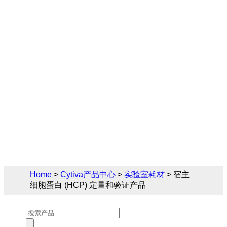
定量和验证产品
Cytiva（思拓凡）为生物制药和生命科学领
域提供完备的实验室耗材解决方案，您可在
此找到关于宿主细胞蛋白 (HCP) 定量和验证
产品的相关产品参数、售前售后技术支持及
报价。
Home
>
Cytiva产品中心
>
实验室耗材
> 宿主
细胞蛋白 (HCP) 定量和验证产品
Products
search