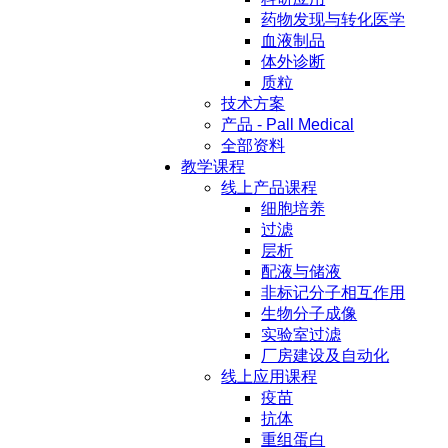
药物发现与转化医学
血液制品
体外诊断
质粒
技术方案
产品 - Pall Medical
全部资料
教学课程
线上产品课程
细胞培养
过滤
层析
配液与储液
非标记分子相互作用
生物分子成像
实验室过滤
厂房建设及自动化
线上应用课程
疫苗
抗体
重组蛋白