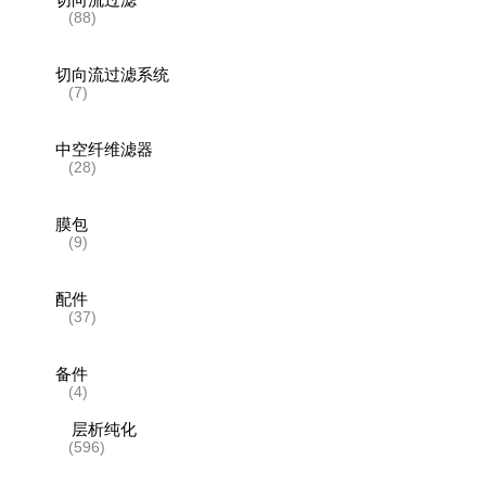
(88)
切向流过滤系统
(7)
中空纤维滤器
(28)
膜包
(9)
配件
(37)
备件
(4)
层析纯化
(596)