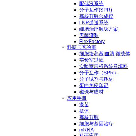
配储液系统
分子互作(SPR)
寡核苷酸合成仪
LNP递送系统
细胞治疗解决方案
无菌灌装
FlexFactory
科研与实验室
细胞培养基|血清|微载体
实验室过滤
实验室层析系统及填料
分子互作（SPR）
分子试剂与耗材
蛋白免疫印记
磁珠与膜材
应用手册
疫苗
抗体
寡核苷酸
细胞与基因治疗
mRNA
科研应用