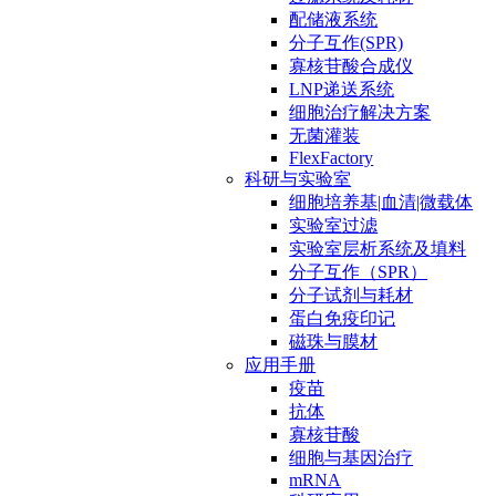
配储液系统
分子互作(SPR)
寡核苷酸合成仪
LNP递送系统
细胞治疗解决方案
无菌灌装
FlexFactory
科研与实验室
细胞培养基|血清|微载体
实验室过滤
实验室层析系统及填料
分子互作（SPR）
分子试剂与耗材
蛋白免疫印记
磁珠与膜材
应用手册
疫苗
抗体
寡核苷酸
细胞与基因治疗
mRNA