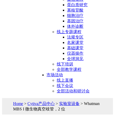
蛋白质研究
寡核苷酸
细胞治疗
基因治疗
体外诊断
线上专题课程
法规专区
名家课堂
基础课堂
仪器操作
全球洞见
线下培训
全部教学课程
市场活动
线上直播
线下会议
全部活动和研讨会
Home
>
Cytiva产品中心
>
实验室设备
> Whatman
MBS I 微生物真空歧管，2 位