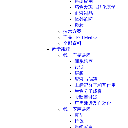
科研应用
药物发现与转化医学
血液制品
体外诊断
质粒
技术方案
产品 - Pall Medical
全部资料
教学课程
线上产品课程
细胞培养
过滤
层析
配液与储液
非标记分子相互作用
生物分子成像
实验室过滤
厂房建设及自动化
线上应用课程
疫苗
抗体
重组蛋白