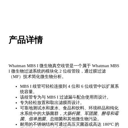
真
空
歧
管，
2
位
产品详情
数
量
Whatman MBS I 微生物真空歧管是一个属于 Whatman MBS
I 微生物过滤系统的模块化 2 位歧管段，通过膜过滤
（MF）技术简化微生物分析。
MBS I 歧管可轻松连接到 4 位和 6 位歧管中以扩展系
统容量。
该歧管专为与 MBS I 过滤漏斗配合使用而设计。
专为轻松放置和取出滤膜而设计。
可靠地测试水和废水、食品和饮料、环境样品和纯化
水系统中的大肠菌群，
大肠杆菌、军团菌、酵母和霉
菌、假单胞菌
、总细菌和其他微生物污染。
耐用的不锈钢结构可通过高压灭菌器或高达 180ºC 的