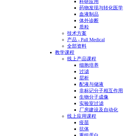
科研应用
药物发现与转化医学
血液制品
体外诊断
质粒
技术方案
产品 - Pall Medical
全部资料
教学课程
线上产品课程
细胞培养
过滤
层析
配液与储液
非标记分子相互作用
生物分子成像
实验室过滤
厂房建设及自动化
线上应用课程
疫苗
抗体
重组蛋白