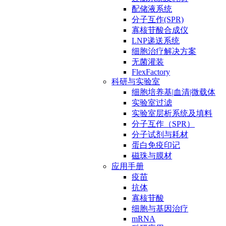
配储液系统
分子互作(SPR)
寡核苷酸合成仪
LNP递送系统
细胞治疗解决方案
无菌灌装
FlexFactory
科研与实验室
细胞培养基|血清|微载体
实验室过滤
实验室层析系统及填料
分子互作（SPR）
分子试剂与耗材
蛋白免疫印记
磁珠与膜材
应用手册
疫苗
抗体
寡核苷酸
细胞与基因治疗
mRNA