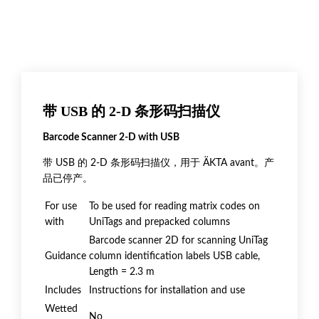
带 USB 的 2-D 条形码扫描仪
Barcode Scanner 2-D with USB
带 USB 的 2-D 条形码扫描仪，用于 ÄKTA avant。产
品已停产。
For use
To be used for reading matrix codes on
with
UniTags and prepacked columns
Barcode scanner 2D for scanning UniTag
Guidance
column identification labels USB cable,
Length = 2.3 m
Includes
Instructions for installation and use
Wetted
No