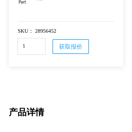
Part
SKU：
28956452
带
获取报价
USB
的
2-
D
条
形
码
扫
描
仪
数
产品详情
量