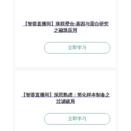
【智荟直播间】珠联壁合:基因与蛋白研究
之磁珠应用
立即学习
【智荟直播间】深思熟虑：简化样本制备之
过滤破局
立即学习