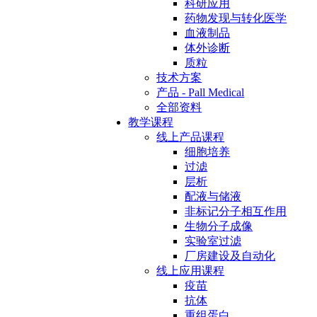
科研应用
药物发现与转化医学
血液制品
体外诊断
质粒
技术方案
产品 - Pall Medical
全部资料
教学课程
线上产品课程
细胞培养
过滤
层析
配液与储液
非标记分子相互作用
生物分子成像
实验室过滤
厂房建设及自动化
线上应用课程
疫苗
抗体
重组蛋白