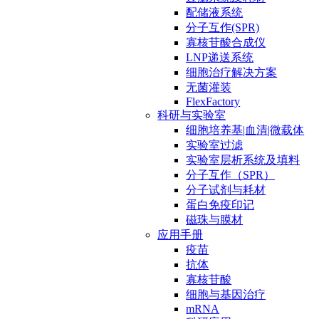
配储液系统
分子互作(SPR)
寡核苷酸合成仪
LNP递送系统
细胞治疗解决方案
无菌灌装
FlexFactory
科研与实验室
细胞培养基|血清|微载体
实验室过滤
实验室层析系统及填料
分子互作（SPR）
分子试剂与耗材
蛋白免疫印记
磁珠与膜材
应用手册
疫苗
抗体
寡核苷酸
细胞与基因治疗
mRNA