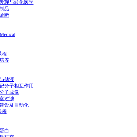
发现与转化医学
制品
诊断
Medical
课程
培养
与储液
记分子相互作用
分子成像
室过滤
建设及自动化
课程
蛋白