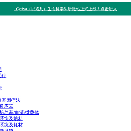
Cytiva（思拓凡）生命科学科研微站正式上线！点击进入
用
治疗
滤
及基因疗法
反应器
培养基/血清/微载体
系统及填料
系统及耗材
液系统