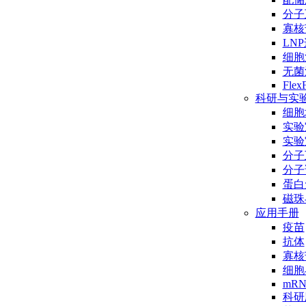
分子互
寡核
LN
细胞
无菌
Flex
科研与实
细胞
实验
实验
分子
分子
蛋白
磁珠
应用手册
疫苗
抗体
寡核
细胞
mR
科研