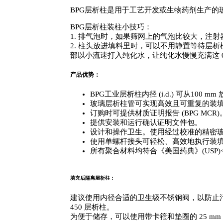
BPG层析柱是用于工艺开发或生物药剂生产
BPG层析柱装柱小技巧：
1. 排气泡时，如果筛网上的气泡比较大，注
2. 柱头放进填料里时，可以不用静置等待层析柱
部以小流速打入纯化水，让纯化水慢慢充满这 0.
产品优势：
BPG工业层析柱内径 (i.d.) 可从100 m
玻璃层析柱管可实现高效且可重复的装
订购时可提供材质证明报告 (BPG MCR)
提供安装和运行确认证明文件包。
设计和操作卫生。使用经过校准的精密
使用单螺杆接头可轻松、高效地执行装
所有聚合材料均符合《美国药典》(USP)<
填充后隔离层析柱：
建议使用内径合适的卫生级不锈钢阀，以防止污染装填床。
450 层析柱。
为便于储存，可以使用带卡箍和垫圈的 25 mm