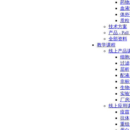
药物
血液
体外
质粒
技术方案
产品 - Pall 
全部资料
教学课程
线上产品
细胞
过滤
层析
配液
非标
生物
实验
厂房
线上应用
疫苗
抗体
重组