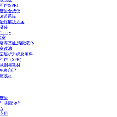
作(SPR)
苷酸合成仪
P递送系统
治疗解决方案
灌装
Factory
验室
培养基|血清|微载体
室过滤
室层析系统及填料
互作（SPR）
试剂与耗材
免疫印记
与膜材
苷酸
与基因治疗
NA
应用