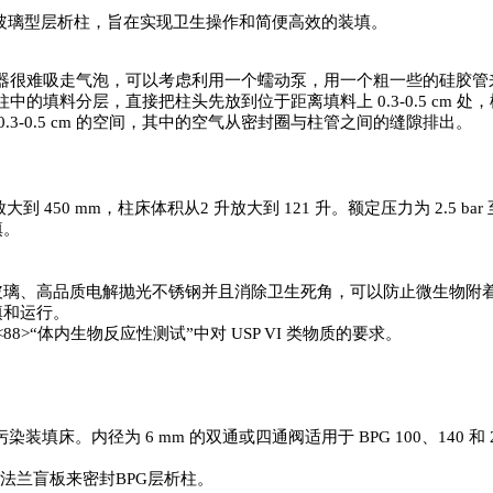
的玻璃型层析柱，旨在实现卫生操作和简便高效的装填。
射器很难吸走气泡，可以考虑利用一个蠕动泵，用一个粗一些的硅胶管
中的填料分层，直接把柱头先放到位于距离填料上 0.3-0.5 cm
3-0.5 cm 的空间，其中的空气从密封圈与柱管之间的缝隙排出。
m 放大到 450 mm，柱床体积从2 升放大到 121 升。额定压力为 2.5 b
填。
。
玻璃、高品质电解抛光不锈钢并且消除卫生死角，可以防止微生物附
填和运行。
88>“体内生物反应性测试”中对 USP VI 类物质的要求。
内径为 6 mm 的双通或四通阀适用于 BPG 100、140 和 200 
 法兰盲板来密封BPG层析柱。