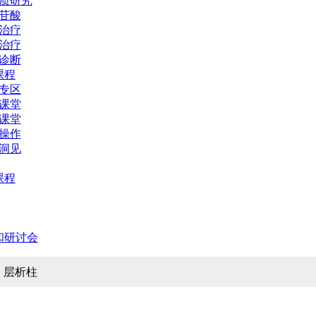
质研究
苷酸
治疗
治疗
诊断
课程
专区
课堂
课堂
操作
洞见
课程
和研讨会
G 层析柱