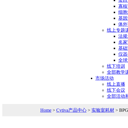
蛋白
寡核
细胞
基因
体外
线上专题
法规
名家
基础
仪器
全球
线下培训
全部教学
市场活动
线上直播
线下会议
全部活动
Home
>
Cytiva产品中心
>
实验室耗材
> BP