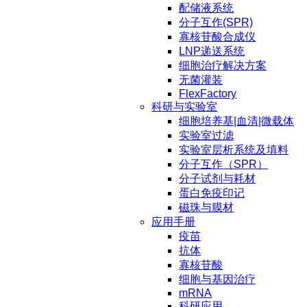
配储液系统
分子互作(SPR)
寡核苷酸合成仪
LNP递送系统
细胞治疗解决方案
无菌灌装
FlexFactory
科研与实验室
细胞培养基|血清|微载体
实验室过滤
实验室层析系统及填料
分子互作（SPR）
分子试剂与耗材
蛋白免疫印记
磁珠与膜材
应用手册
疫苗
抗体
寡核苷酸
细胞与基因治疗
mRNA
科研应用