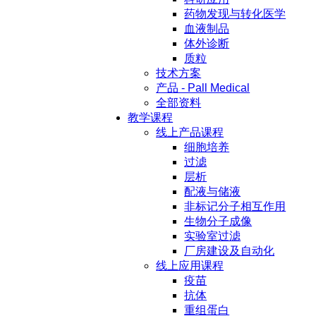
药物发现与转化医学
血液制品
体外诊断
质粒
技术方案
产品 - Pall Medical
全部资料
教学课程
线上产品课程
细胞培养
过滤
层析
配液与储液
非标记分子相互作用
生物分子成像
实验室过滤
厂房建设及自动化
线上应用课程
疫苗
抗体
重组蛋白