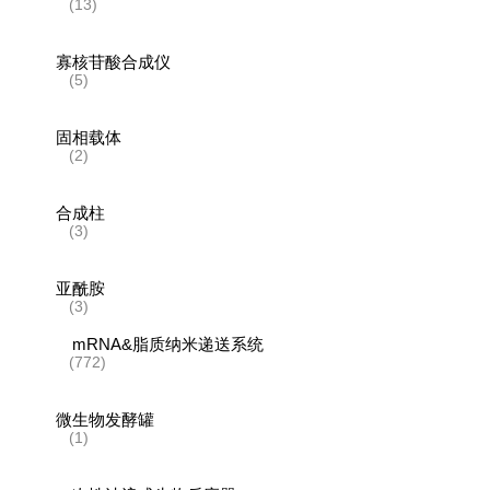
(13)
寡核苷酸合成仪
(5)
固相载体
(2)
合成柱
(3)
亚酰胺
(3)
mRNA&脂质纳米递送系统
(772)
微生物发酵罐
(1)