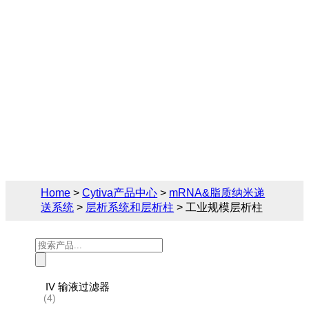
Cytiva（思拓凡）为生物制药和生命科学领
域提供完备的层析系统和层析柱解决方案，
您可在此找到关于工业规模层析柱的相关产
品参数、售前售后技术支持及报价。
Home
>
Cytiva产品中心
>
mRNA&脂质纳米递
送系统
>
层析系统和层析柱
> 工业规模层析柱
Products
search
IV 输液过滤器
(4)