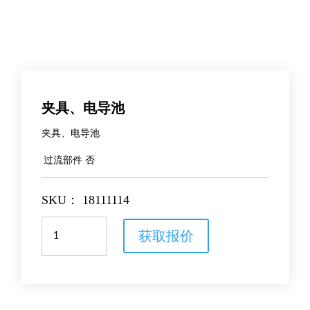
夹具、电导池
夹具、电导池
过流部件
否
SKU：
18111114
夹
获取报价
具、
电
导
池
数
量