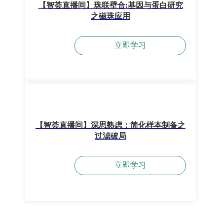
【智荟直播间】珠联壁合:基因与蛋白研究
之磁珠应用
立即学习
【智荟直播间】深思熟虑：简化样本制备之
过滤破局
立即学习