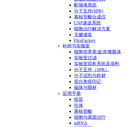
配储液系统
分子互作(SPR)
寡核苷酸合成仪
LNP递送系统
细胞治疗解决方案
无菌灌装
FlexFactory
科研与实验室
细胞培养基|血清|微载体
实验室过滤
实验室层析系统及填料
分子互作（SPR）
分子试剂与耗材
蛋白免疫印记
磁珠与膜材
应用手册
疫苗
抗体
寡核苷酸
细胞与基因治疗
mRNA