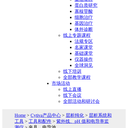
蛋白质研究
寡核苷酸
细胞治疗
基因治疗
体外诊断
线上专题课程
法规专区
名家课堂
基础课堂
仪器操作
全球洞见
线下培训
全部教学课程
市场活动
线上直播
线下会议
全部活动和研讨会
Home
>
Cytiva产品中心
>
层析纯化
>
层析系统和
工具
>
工具和配件
>
紫外线、pH 值和电导率监
测仪
> 夹具、电导池