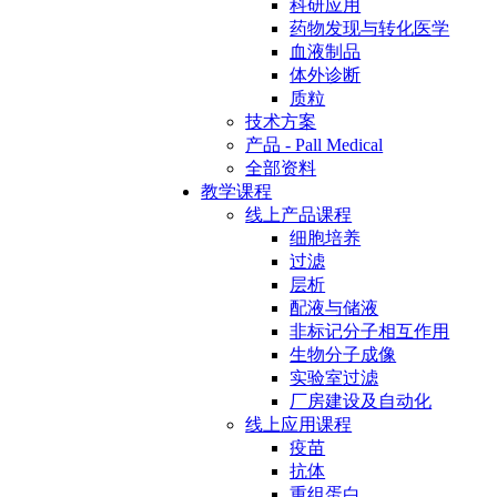
科研应用
药物发现与转化医学
血液制品
体外诊断
质粒
技术方案
产品 - Pall Medical
全部资料
教学课程
线上产品课程
细胞培养
过滤
层析
配液与储液
非标记分子相互作用
生物分子成像
实验室过滤
厂房建设及自动化
线上应用课程
疫苗
抗体
重组蛋白