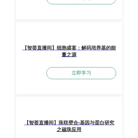
【智荟直播间】细胞盛宴：解码培养基的能
量之源
立即学习
【智荟直播间】珠联壁合:基因与蛋白研究
之磁珠应用