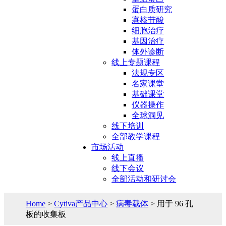
蛋白质研究
寡核苷酸
细胞治疗
基因治疗
体外诊断
线上专题课程
法规专区
名家课堂
基础课堂
仪器操作
全球洞见
线下培训
全部教学课程
市场活动
线上直播
线下会议
全部活动和研讨会
Home
>
Cytiva产品中心
>
病毒载体
> 用于 96 孔
板的收集板