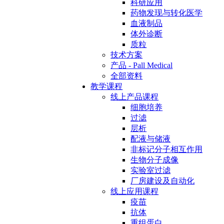
科研应用
药物发现与转化医学
血液制品
体外诊断
质粒
技术方案
产品 - Pall Medical
全部资料
教学课程
线上产品课程
细胞培养
过滤
层析
配液与储液
非标记分子相互作用
生物分子成像
实验室过滤
厂房建设及自动化
线上应用课程
疫苗
抗体
重组蛋白