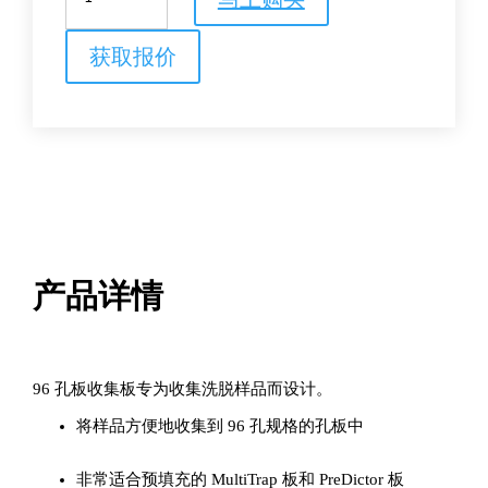
于
96
孔
获取报价
板
的
收
集
板
数
量
产品详情
96 孔板收集板专为收集洗脱样品而设计。
将样品方便地收集到 96 孔规格的孔板中
非常适合预填充的 MultiTrap 板和 PreDictor 板