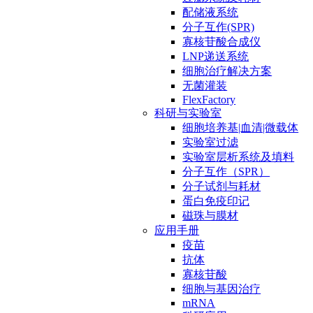
配储液系统
分子互作(SPR)
寡核苷酸合成仪
LNP递送系统
细胞治疗解决方案
无菌灌装
FlexFactory
科研与实验室
细胞培养基|血清|微载体
实验室过滤
实验室层析系统及填料
分子互作（SPR）
分子试剂与耗材
蛋白免疫印记
磁珠与膜材
应用手册
疫苗
抗体
寡核苷酸
细胞与基因治疗
mRNA