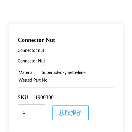
Connector Nut
Connector nut
Connector Nut
Material
Superpolyoxymethylene
Wetted Part
No
SKU：
19003801
Connector
获取报价
Nut
数
量