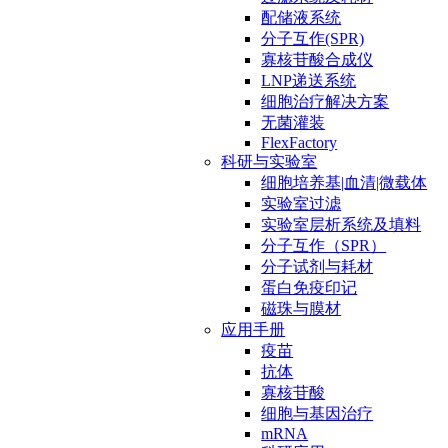
配储液系统
分子互作(SPR)
寡核苷酸合成仪
LNP递送系统
细胞治疗解决方案
无菌灌装
FlexFactory
科研与实验室
细胞培养基|血清|微载体
实验室过滤
实验室层析系统及填料
分子互作（SPR）
分子试剂与耗材
蛋白免疫印记
磁珠与膜材
应用手册
疫苗
抗体
寡核苷酸
细胞与基因治疗
mRNA