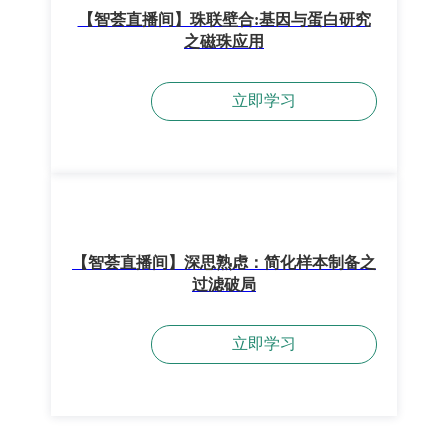
【智荟直播间】珠联壁合:基因与蛋白研究
之磁珠应用
立即学习
【智荟直播间】深思熟虑：简化样本制备之
过滤破局
立即学习