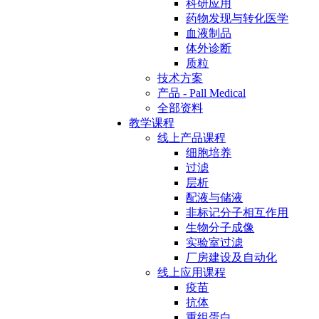
科研应用
药物发现与转化医学
血液制品
体外诊断
质粒
技术方案
产品 - Pall Medical
全部资料
教学课程
线上产品课程
细胞培养
过滤
层析
配液与储液
非标记分子相互作用
生物分子成像
实验室过滤
厂房建设及自动化
线上应用课程
疫苗
抗体
重组蛋白