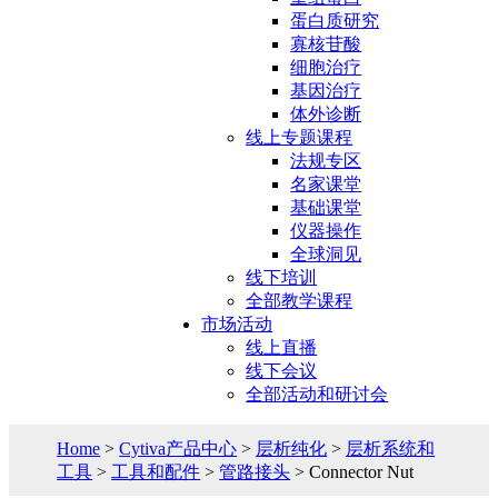
蛋白质研究
寡核苷酸
细胞治疗
基因治疗
体外诊断
线上专题课程
法规专区
名家课堂
基础课堂
仪器操作
全球洞见
线下培训
全部教学课程
市场活动
线上直播
线下会议
全部活动和研讨会
Home
>
Cytiva产品中心
>
层析纯化
>
层析系统和
工具
>
工具和配件
>
管路接头
> Connector Nut