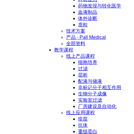
药物发现与转化医学
血液制品
体外诊断
质粒
技术方案
产品 - Pall Medical
全部资料
教学课程
线上产品课程
细胞培养
过滤
层析
配液与储液
非标记分子相互作用
生物分子成像
实验室过滤
厂房建设及自动化
线上应用课程
疫苗
抗体
重组蛋白