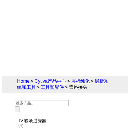
Cytiva（思拓凡）为生物制药和生命科学领
域提供完备的工具和配件解决方案， 您可在
此找到关于管路接头的相关产品参数、售前
售后技术支持及报价。
Home
>
Cytiva产品中心
>
层析纯化
>
层析系
统和工具
>
工具和配件
> 管路接头
Products
search
IV 输液过滤器
(4)