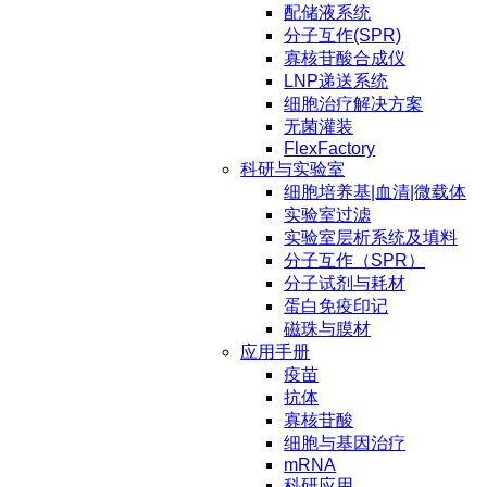
配储液系统
分子互作(SPR)
寡核苷酸合成仪
LNP递送系统
细胞治疗解决方案
无菌灌装
FlexFactory
科研与实验室
细胞培养基|血清|微载体
实验室过滤
实验室层析系统及填料
分子互作（SPR）
分子试剂与耗材
蛋白免疫印记
磁珠与膜材
应用手册
疫苗
抗体
寡核苷酸
细胞与基因治疗
mRNA
科研应用