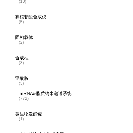
(13)
寡核苷酸合成仪
(5)
固相载体
(2)
合成柱
(3)
亚酰胺
(3)
mRNA&脂质纳米递送系统
(772)
微生物发酵罐
(1)