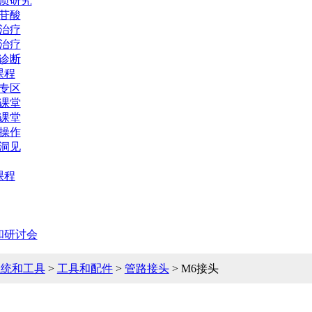
质研究
苷酸
治疗
治疗
诊断
课程
专区
课堂
课堂
操作
洞见
课程
和研讨会
系统和工具
>
工具和配件
>
管路接头
> M6接头