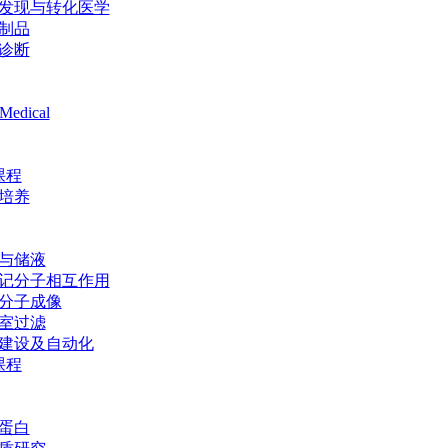
发现与转化医学
制品
诊断
Medical
课程
培养
与储液
记分子相互作用
分子成像
室过滤
建设及自动化
课程
蛋白