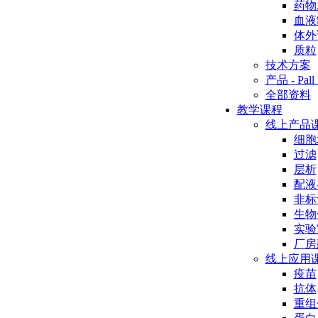
药物
血液
体外
质粒
技术方案
产品 - Pall 
全部资料
教学课程
线上产品
细胞
过滤
层析
配液
非标
生物
实验
厂房
线上应用
疫苗
抗体
重组