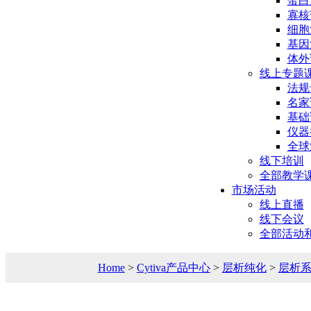
蛋白
寡核
细胞
基因
体外
线上专题
法规
名家
基础
仪器
全球
线下培训
全部教学
市场活动
线上直播
线下会议
全部活动
Home
>
Cytiva产品中心
>
层析纯化
>
层析