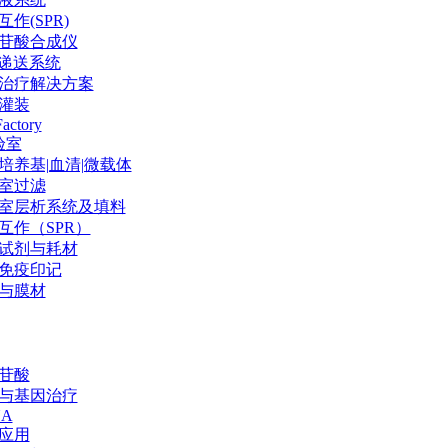
作(SPR)
苷酸合成仪
P递送系统
治疗解决方案
灌装
Factory
验室
培养基|血清|微载体
室过滤
室层析系统及填料
互作（SPR）
试剂与耗材
免疫印记
与膜材
苷酸
与基因治疗
NA
应用