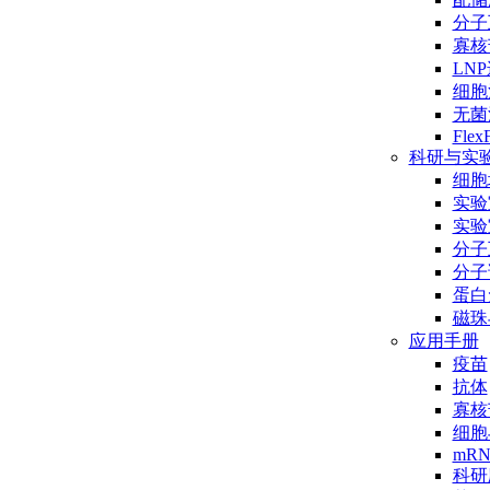
分子互
寡核
LN
细胞
无菌
Flex
科研与实
细胞
实验
实验
分子
分子
蛋白
磁珠
应用手册
疫苗
抗体
寡核
细胞
mR
科研