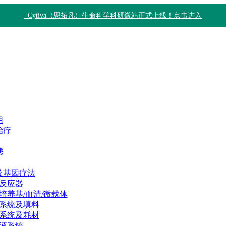
Cytiva（思拓凡）生命科学科研微站正式上线！点击进入
用
治疗
滤
及基因疗法
反应器
培养基/血清/微载体
系统及填料
系统及耗材
液系统