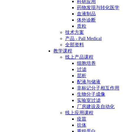
科研应用
药物发现与转化医学
血液制品
体外诊断
质粒
技术方案
产品 - Pall Medical
全部资料
教学课程
线上产品课程
细胞培养
过滤
层析
配液与储液
非标记分子相互作用
生物分子成像
实验室过滤
厂房建设及自动化
线上应用课程
疫苗
抗体
重组蛋白