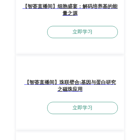
【智荟直播间】细胞盛宴：解码培养基的能
量之源
立即学习
【智荟直播间】珠联壁合:基因与蛋白研究
之磁珠应用
立即学习