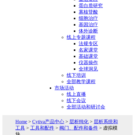
蛋白质研究
寡核苷酸
细胞治疗
基因治疗
体外诊断
线上专题课程
法规专区
名家课堂
基础课堂
仪器操作
全球洞见
线下培训
全部教学课程
市场活动
线上直播
线下会议
全部活动和研讨会
Home
>
Cytiva产品中心
>
层析纯化
>
层析系统和
工具
>
工具和配件
>
阀门、配件和备件
> 虚拟模
块