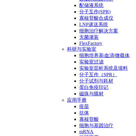
配储液系统
分子互作(SPR)
寡核苷酸合成仪
LNP递送系统
细胞治疗解决方案
无菌灌装
FlexFactory
科研与实验室
细胞培养基|血清|微载体
实验室过滤
实验室层析系统及填料
分子互作（SPR）
分子试剂与耗材
蛋白免疫印记
磁珠与膜材
应用手册
疫苗
抗体
寡核苷酸
细胞与基因治疗
mRNA