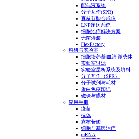
配储液系统
分子互作(SPR)
寡核苷酸合成仪
LNP递送系统
细胞治疗解决方案
无菌灌装
FlexFactory
科研与实验室
细胞培养基|血清|微载体
实验室过滤
实验室层析系统及填料
分子互作（SPR）
分子试剂与耗材
蛋白免疫印记
磁珠与膜材
应用手册
疫苗
抗体
寡核苷酸
细胞与基因治疗
mRNA