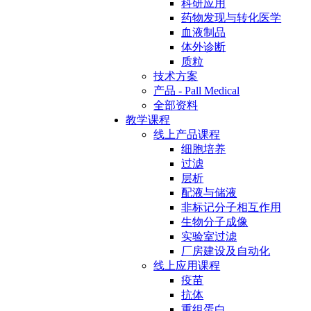
科研应用
药物发现与转化医学
血液制品
体外诊断
质粒
技术方案
产品 - Pall Medical
全部资料
教学课程
线上产品课程
细胞培养
过滤
层析
配液与储液
非标记分子相互作用
生物分子成像
实验室过滤
厂房建设及自动化
线上应用课程
疫苗
抗体
重组蛋白