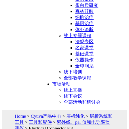
蛋白质研究
寡核苷酸
细胞治疗
基因治疗
体外诊断
线上专题课程
法规专区
名家课堂
基础课堂
仪器操作
全球洞见
线下培训
全部教学课程
市场活动
线上直播
线下会议
全部活动和研讨会
Home
>
Cytiva产品中心
>
层析纯化
>
层析系统和
工具
>
工具和配件
>
紫外线、pH 值和电导率监
测仪
> Electrical Connector Kit