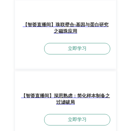
【智荟直播间】珠联壁合:基因与蛋白研究
之磁珠应用
立即学习
【智荟直播间】深思熟虑：简化样本制备之
过滤破局
立即学习