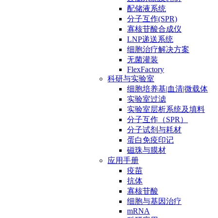
配储液系统
分子互作(SPR)
寡核苷酸合成仪
LNP递送系统
细胞治疗解决方案
无菌灌装
FlexFactory
科研与实验室
细胞培养基|血清|微载体
实验室过滤
实验室层析系统及填料
分子互作（SPR）
分子试剂与耗材
蛋白免疫印记
磁珠与膜材
应用手册
疫苗
抗体
寡核苷酸
细胞与基因治疗
mRNA