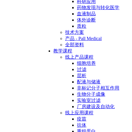
科研应用
药物发现与转化医学
血液制品
体外诊断
质粒
技术方案
产品 - Pall Medical
全部资料
教学课程
线上产品课程
细胞培养
过滤
层析
配液与储液
非标记分子相互作用
生物分子成像
实验室过滤
厂房建设及自动化
线上应用课程
疫苗
抗体
重组蛋白