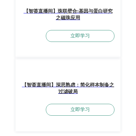
【智荟直播间】珠联壁合:基因与蛋白研究
之磁珠应用
立即学习
【智荟直播间】深思熟虑：简化样本制备之
过滤破局
立即学习