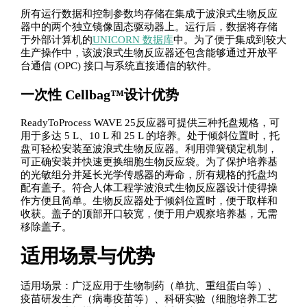
所有运行数据和控制参数均存储在集成于波浪式生物反应
器中的两个独立镜像固态驱动器上。运行后，数据将存储
于外部计算机的
UNICORN 数据库
中。为了便于集成到较大
生产操作中，该波浪式生物反应器还包含能够通过开放平
台通信 (OPC) 接口与系统直接通信的软件。
一次性 Cellbag™设计优势
ReadyToProcess WAVE 25反应器可提供三种托盘规格，可
用于多达 5 L、10 L 和 25 L 的培养。处于倾斜位置时，托
盘可轻松安装至波浪式生物反应器。利用弹簧锁定机制，
可正确安装并快速更换细胞生物反应袋。为了保护培养基
的光敏组分并延长光学传感器的寿命，所有规格的托盘均
配有盖子。符合人体工程学波浪式生物反应器设计使得操
作方便且简单。生物反应器处于倾斜位置时，便于取样和
收获。盖子的顶部开口较宽，便于用户观察培养基，无需
移除盖子。
适用场景与优势
适用场景：广泛应用于生物制药（单抗、重组蛋白等）、
疫苗研发生产（病毒疫苗等）、科研实验（细胞培养工艺