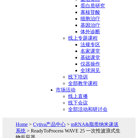
蛋白质研究
寡核苷酸
细胞治疗
基因治疗
体外诊断
线上专题课程
法规专区
名家课堂
基础课堂
仪器操作
全球洞见
线下培训
全部教学课程
市场活动
线上直播
线下会议
全部活动和研讨会
Home
>
Cytiva产品中心
>
mRNA&脂质纳米递送
系统
> ReadyToProcess WAVE 25 一次性波浪式生
物反应器