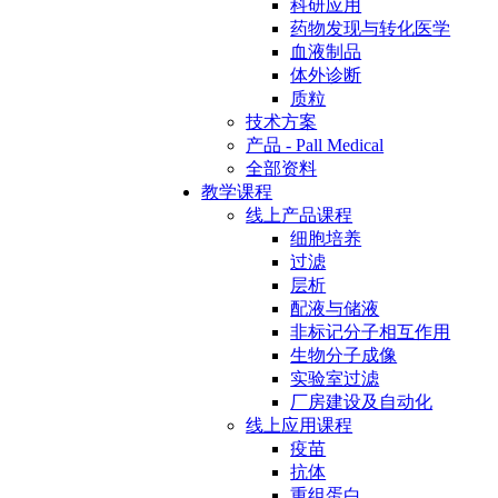
科研应用
药物发现与转化医学
血液制品
体外诊断
质粒
技术方案
产品 - Pall Medical
全部资料
教学课程
线上产品课程
细胞培养
过滤
层析
配液与储液
非标记分子相互作用
生物分子成像
实验室过滤
厂房建设及自动化
线上应用课程
疫苗
抗体
重组蛋白