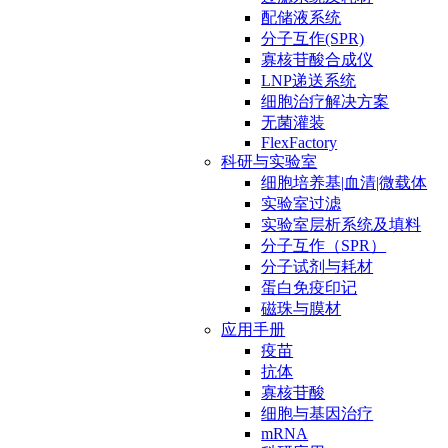
配储液系统
分子互作(SPR)
寡核苷酸合成仪
LNP递送系统
细胞治疗解决方案
无菌灌装
FlexFactory
科研与实验室
细胞培养基|血清|微载体
实验室过滤
实验室层析系统及填料
分子互作（SPR）
分子试剂与耗材
蛋白免疫印记
磁珠与膜材
应用手册
疫苗
抗体
寡核苷酸
细胞与基因治疗
mRNA