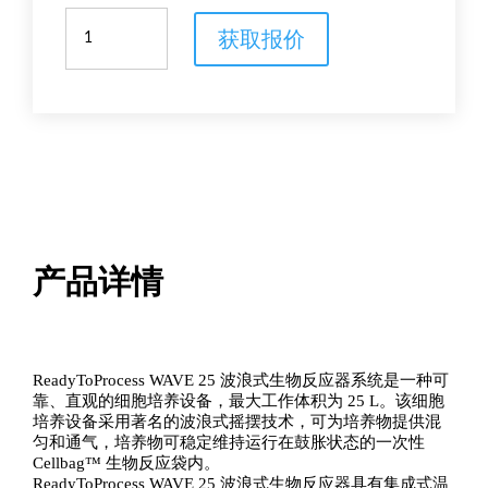
ReadyToProcess
获取报价
WAVE
25
一
次
性
波
浪
式
生
物
反
产品详情
应
器
数
量
ReadyToProcess WAVE 25 波浪式生物反应器系统是一种可
靠、直观的细胞培养设备，最大工作体积为 25 L。该细胞
培养设备采用著名的波浪式摇摆技术，可为培养物提供混
匀和通气，培养物可稳定维持运行在鼓胀状态的一次性
Cellbag™ 生物反应袋内。
ReadyToProcess WAVE 25 波浪式生物反应器具有集成式温