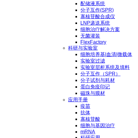
配储液系统
分子互作(SPR)
寡核苷酸合成仪
LNP递送系统
细胞治疗解决方案
无菌灌装
FlexFactory
科研与实验室
细胞培养基|血清|微载体
实验室过滤
实验室层析系统及填料
分子互作（SPR）
分子试剂与耗材
蛋白免疫印记
磁珠与膜材
应用手册
疫苗
抗体
寡核苷酸
细胞与基因治疗
mRNA
科研应用