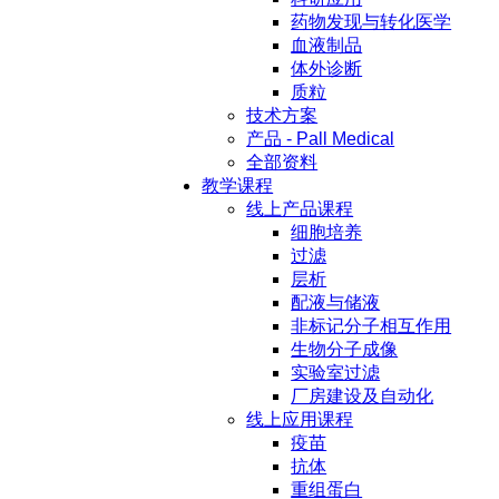
药物发现与转化医学
血液制品
体外诊断
质粒
技术方案
产品 - Pall Medical
全部资料
教学课程
线上产品课程
细胞培养
过滤
层析
配液与储液
非标记分子相互作用
生物分子成像
实验室过滤
厂房建设及自动化
线上应用课程
疫苗
抗体
重组蛋白