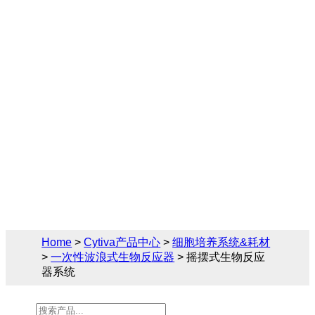
统
Cytiva（思拓凡）为生物制药和生命科学领
域提供完备的一次性波浪式生物反应器解决
方案， 您可在此找到关于摇摆式生物反应器
系统的相关产品参数、售前售后技术支持及
报价。
Home
>
Cytiva产品中心
>
细胞培养系统&耗材
>
一次性波浪式生物反应器
> 摇摆式生物反应
器系统
Products