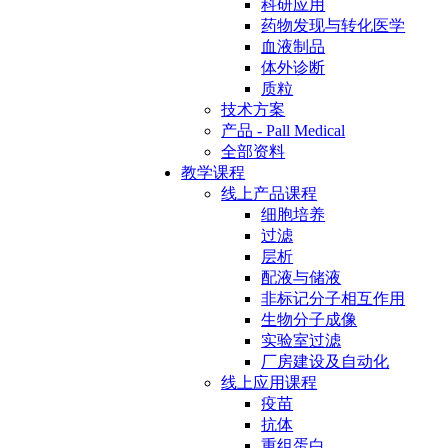
科研应用
药物发现与转化医学
血液制品
体外诊断
质粒
技术方案
产品 - Pall Medical
全部资料
教学课程
线上产品课程
细胞培养
过滤
层析
配液与储液
非标记分子相互作用
生物分子成像
实验室过滤
厂房建设及自动化
线上应用课程
疫苗
抗体
重组蛋白