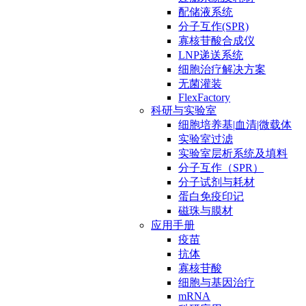
配储液系统
分子互作(SPR)
寡核苷酸合成仪
LNP递送系统
细胞治疗解决方案
无菌灌装
FlexFactory
科研与实验室
细胞培养基|血清|微载体
实验室过滤
实验室层析系统及填料
分子互作（SPR）
分子试剂与耗材
蛋白免疫印记
磁珠与膜材
应用手册
疫苗
抗体
寡核苷酸
细胞与基因治疗
mRNA