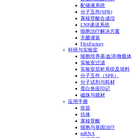
配储液系统
分子互作(SPR)
寡核苷酸合成仪
LNP递送系统
细胞治疗解决方案
无菌灌装
FlexFactory
科研与实验室
细胞培养基|血清|微载体
实验室过滤
实验室层析系统及填料
分子互作（SPR）
分子试剂与耗材
蛋白免疫印记
磁珠与膜材
应用手册
疫苗
抗体
寡核苷酸
细胞与基因治疗
mRNA