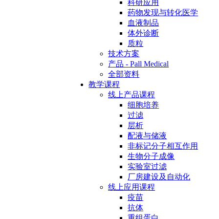
科研应用
药物发现与转化医学
血液制品
体外诊断
质粒
技术方案
产品 - Pall Medical
全部资料
教学课程
线上产品课程
细胞培养
过滤
层析
配液与储液
非标记分子相互作用
生物分子成像
实验室过滤
厂房建设及自动化
线上应用课程
疫苗
抗体
重组蛋白