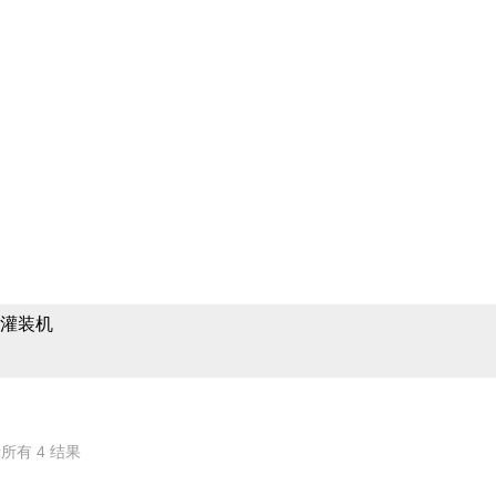
领域提供完备的无菌灌装
相关产品参数、售前售
菌灌装机
所有 4 结果