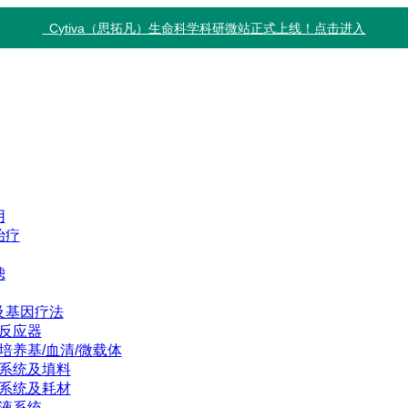
Cytiva（思拓凡）生命科学科研微站正式上线！点击进入
用
治疗
滤
及基因疗法
反应器
培养基/血清/微载体
系统及填料
系统及耗材
液系统