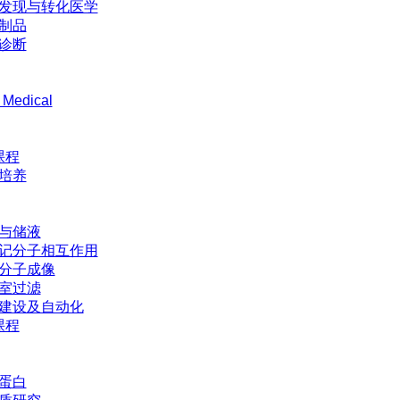
发现与转化医学
制品
诊断
 Medical
课程
培养
与储液
记分子相互作用
分子成像
室过滤
建设及自动化
课程
蛋白