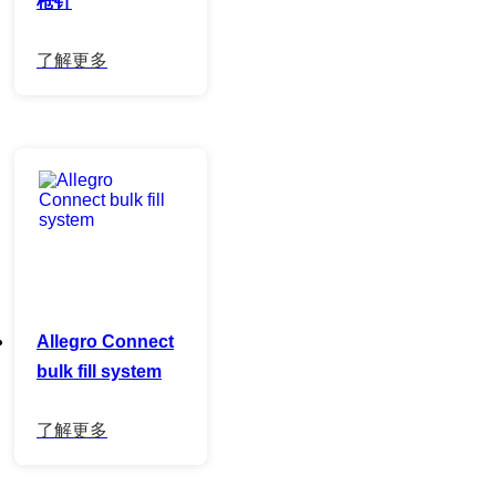
枪针
Allegro Connect
bulk fill system