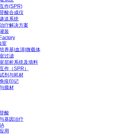
互作(SPR)
苷酸合成仪
P递送系统
治疗解决方案
灌装
Factory
验室
培养基|血清|微载体
室过滤
室层析系统及填料
互作（SPR）
试剂与耗材
免疫印记
与膜材
苷酸
与基因治疗
NA
应用