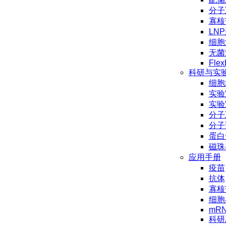
分子
寡核
LN
细胞
无菌
Flex
科研与实
细胞
实验
实验
分子
分子
蛋白
磁珠
应用手册
疫苗
抗体
寡核
细胞
mR
科研