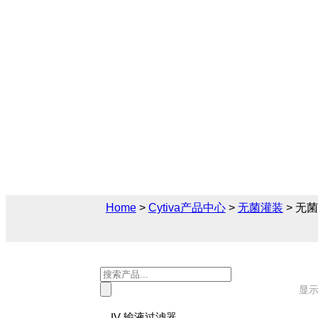
无菌灌装机
Cytiva（思拓凡）为生物制药和生命科学
解决方案，您可在此找到关于无菌灌装机的
后技术支持及报价。
Home
>
Cytiva产品中心
>
无菌灌装
> 无
Products
search
显示
IV 输液过滤器