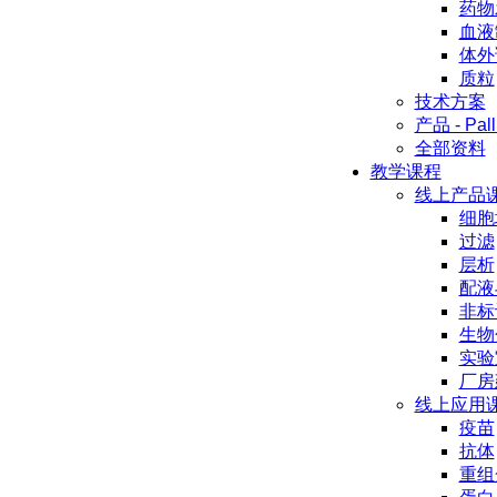
药物
血液
体外
质粒
技术方案
产品 - Pall
全部资料
教学课程
线上产品
细胞
过滤
层析
配液
非标
生物
实验
厂房
线上应用
疫苗
抗体
重组