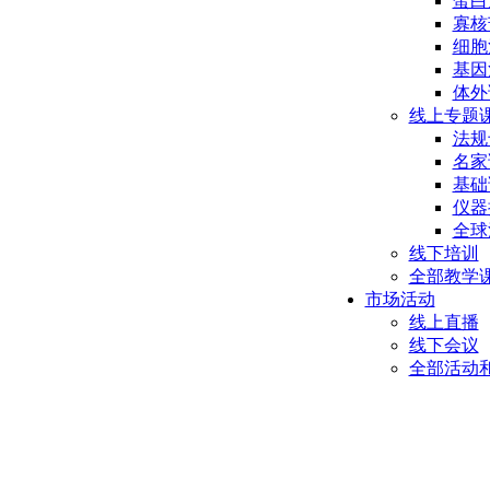
蛋白
寡核
细胞
基因
体外
线上专题
法规
名家
基础
仪器
全球
线下培训
全部教学
市场活动
线上直播
线下会议
全部活动