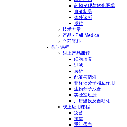
药物发现与转化医学
血液制品
体外诊断
质粒
技术方案
产品 - Pall Medical
全部资料
教学课程
线上产品课程
细胞培养
过滤
层析
配液与储液
非标记分子相互作用
生物分子成像
实验室过滤
厂房建设及自动化
线上应用课程
疫苗
抗体
重组蛋白