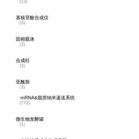
(13)
寡核苷酸合成仪
(5)
固相载体
(2)
合成柱
(3)
亚酰胺
(3)
mRNA&脂质纳米递送系统
(772)
微生物发酵罐
(1)