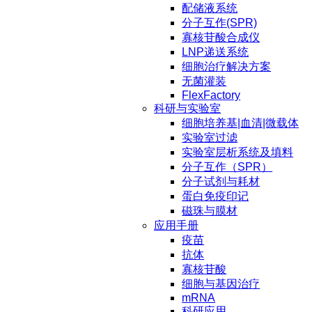
配储液系统
分子互作(SPR)
寡核苷酸合成仪
LNP递送系统
细胞治疗解决方案
无菌灌装
FlexFactory
科研与实验室
细胞培养基|血清|微载体
实验室过滤
实验室层析系统及填料
分子互作（SPR）
分子试剂与耗材
蛋白免疫印记
磁珠与膜材
应用手册
疫苗
抗体
寡核苷酸
细胞与基因治疗
mRNA
科研应用