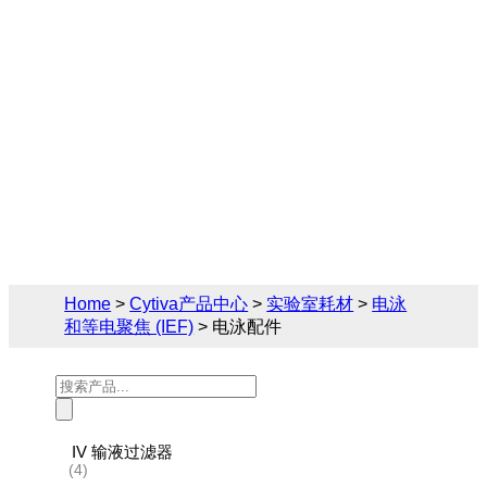
Cytiva（思拓凡）为生物制药和生命科学领
域提供完备的电泳和等电聚焦 (IEF)解决方
案，您可在此找到关于电泳配件的相关产品
参数、售前售后技术支持及报价。
Home
>
Cytiva产品中心
>
实验室耗材
>
电泳
和等电聚焦 (IEF)
> 电泳配件
Products
search
IV 输液过滤器
(4)