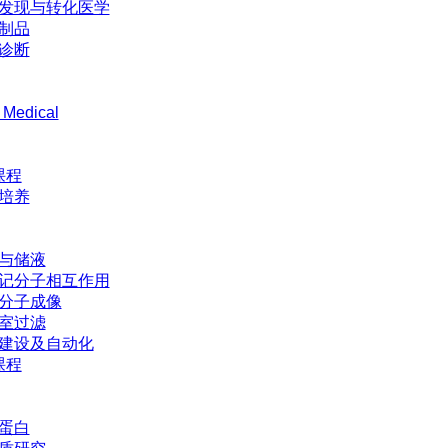
发现与转化医学
制品
诊断
 Medical
课程
培养
与储液
记分子相互作用
分子成像
室过滤
建设及自动化
课程
蛋白