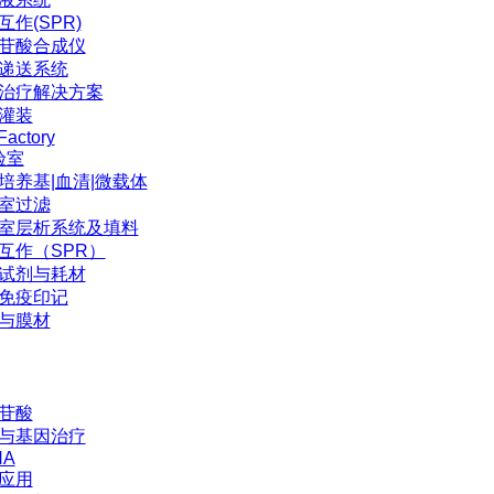
互作(SPR)
苷酸合成仪
P递送系统
治疗解决方案
灌装
Factory
验室
培养基|血清|微载体
室过滤
室层析系统及填料
互作（SPR）
试剂与耗材
免疫印记
与膜材
苷酸
与基因治疗
NA
应用