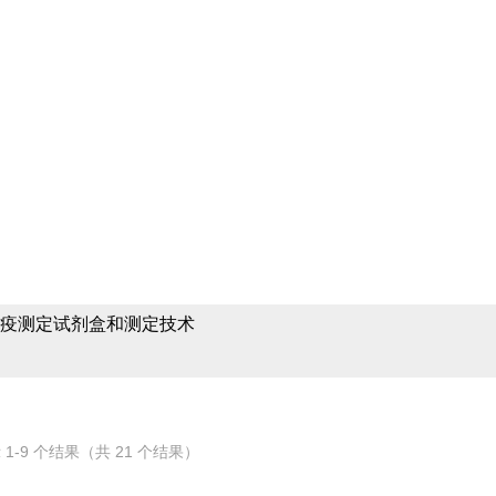
定技术
领域提供完备的实验室耗
剂盒和测定技术的相关
免疫测定试剂盒和测定技术
 1-9 个结果（共 21 个结果）