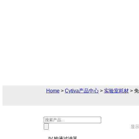
免疫测定试剂盒和测
Cytiva（思拓凡）为生物制药和生命科学
材解决方案，您可在此找到关于免疫测定试
产品参数、售前售后技术支持及报价。
Home
>
Cytiva产品中心
>
实验室耗材
> 
Products
search
显示
IV 输液过滤器