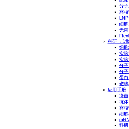
分子
寡核
LN
细胞
无菌
Flex
科研与实
细胞
实验
实验
分子
分子
蛋白
磁珠
应用手册
疫苗
抗体
寡核
细胞
mR
科研