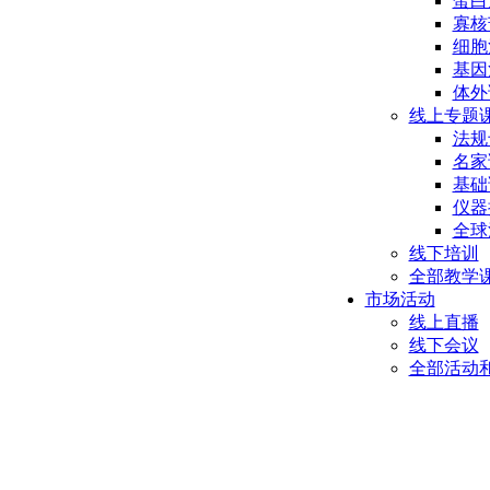
蛋白
寡核
细胞
基因
体外
线上专题
法规
名家
基础
仪器
全球
线下培训
全部教学
市场活动
线上直播
线下会议
全部活动