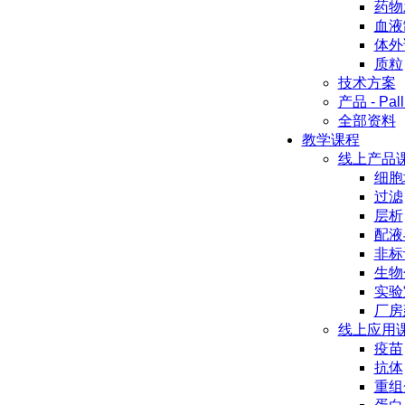
药物
血液
体外
质粒
技术方案
产品 - Pall
全部资料
教学课程
线上产品
细胞
过滤
层析
配液
非标
生物
实验
厂房
线上应用
疫苗
抗体
重组