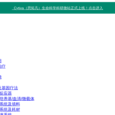
Cytiva（思拓凡）生命科学科研微站正式上线！点击进入
用
治疗
滤
及基因疗法
反应器
培养基/血清/微载体
系统及填料
系统及耗材
液系统