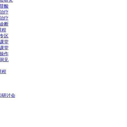
质研究
苷酸
治疗
治疗
诊断
课程
专区
课堂
课堂
操作
洞见
课程
和研讨会