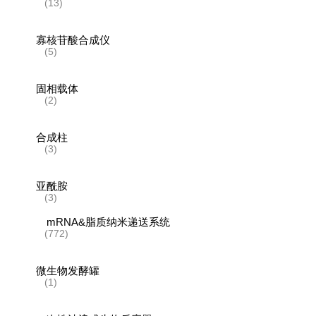
(13)
寡核苷酸合成仪
(5)
固相载体
(2)
合成柱
(3)
亚酰胺
(3)
mRNA&脂质纳米递送系统
(772)
微生物发酵罐
(1)