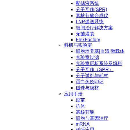
配储液系统
分子互作(SPR)
寡核苷酸合成仪
LNP递送系统
细胞治疗解决方案
无菌灌装
FlexFactory
科研与实验室
细胞培养基|血清|微载体
实验室过滤
实验室层析系统及填料
分子互作（SPR）
分子试剂与耗材
蛋白免疫印记
磁珠与膜材
应用手册
疫苗
抗体
寡核苷酸
细胞与基因治疗
mRNA
科研应用