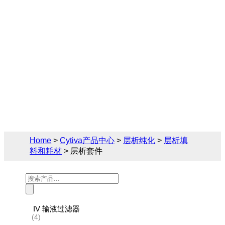
Cytiva（思拓凡）为生物制药和生命科学领
域提供完备的层析填料和耗材解决方案， 您
可在此找到关于层析套件的相关产品参数、
售前售后技术支持及报价。
Home
>
Cytiva产品中心
>
层析纯化
>
层析填
料和耗材
> 层析套件
Products
search
IV 输液过滤器
(4)