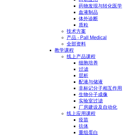
药物发现与转化医学
血液制品
体外诊断
质粒
技术方案
产品 - Pall Medical
全部资料
教学课程
线上产品课程
细胞培养
过滤
层析
配液与储液
非标记分子相互作用
生物分子成像
实验室过滤
厂房建设及自动化
线上应用课程
疫苗
抗体
重组蛋白