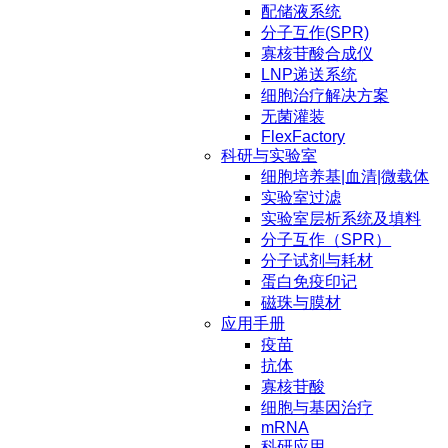
配储液系统
分子互作(SPR)
寡核苷酸合成仪
LNP递送系统
细胞治疗解决方案
无菌灌装
FlexFactory
科研与实验室
细胞培养基|血清|微载体
实验室过滤
实验室层析系统及填料
分子互作（SPR）
分子试剂与耗材
蛋白免疫印记
磁珠与膜材
应用手册
疫苗
抗体
寡核苷酸
细胞与基因治疗
mRNA
科研应用