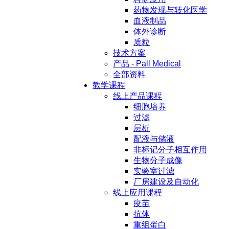
药物发现与转化医学
血液制品
体外诊断
质粒
技术方案
产品 - Pall Medical
全部资料
教学课程
线上产品课程
细胞培养
过滤
层析
配液与储液
非标记分子相互作用
生物分子成像
实验室过滤
厂房建设及自动化
线上应用课程
疫苗
抗体
重组蛋白