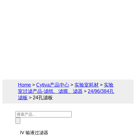
Cytiva（思拓凡）为生物制药和生命科学领
域提供完备的24/96/384孔滤板解决方案，您
可在此找到关于24孔滤板的相关产品参数、
售前售后技术支持及报价。
Home
>
Cytiva产品中心
>
实验室耗材
>
实验
室过滤产品-滤纸、滤膜、滤器
>
24/96/384孔
滤板
> 24孔滤板
Products
search
IV 输液过滤器