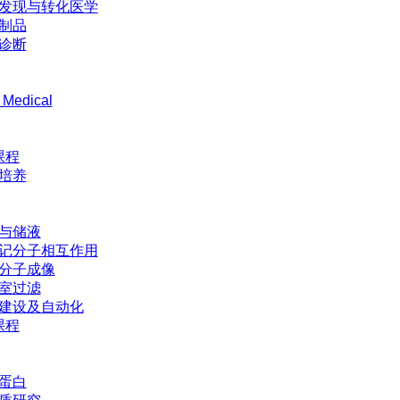
发现与转化医学
制品
诊断
 Medical
课程
培养
与储液
记分子相互作用
分子成像
室过滤
建设及自动化
课程
蛋白