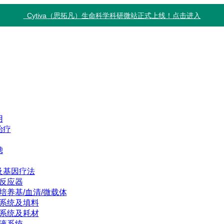
Cytiva（思拓凡）生命科学科研微站正式上线！点击进入
用
治疗
滤
及基因疗法
反应器
培养基/血清/微载体
系统及填料
系统及耗材
液系统