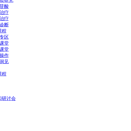
质研究
苷酸
治疗
治疗
诊断
课程
专区
课堂
课堂
操作
洞见
课程
和研讨会