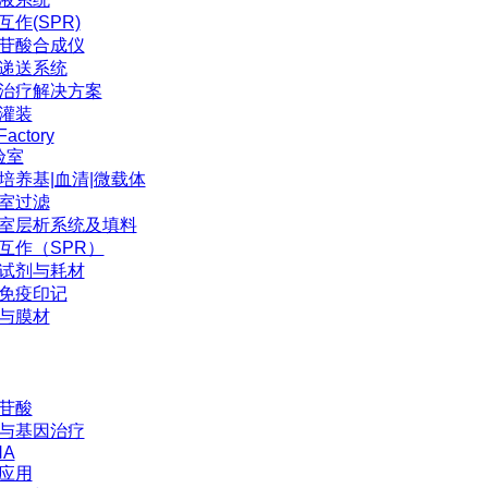
互作(SPR)
苷酸合成仪
P递送系统
治疗解决方案
灌装
Factory
验室
培养基|血清|微载体
室过滤
室层析系统及填料
互作（SPR）
试剂与耗材
免疫印记
与膜材
苷酸
与基因治疗
NA
应用