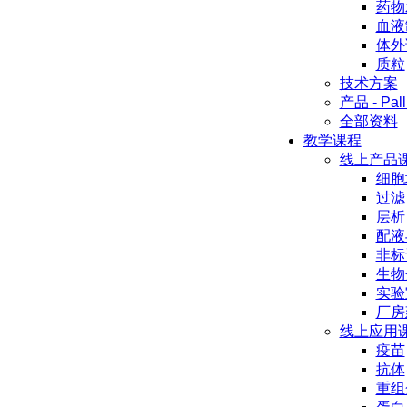
药物
血液
体外
质粒
技术方案
产品 - Pall
全部资料
教学课程
线上产品
细胞
过滤
层析
配液
非标
生物
实验
厂房
线上应用
疫苗
抗体
重组