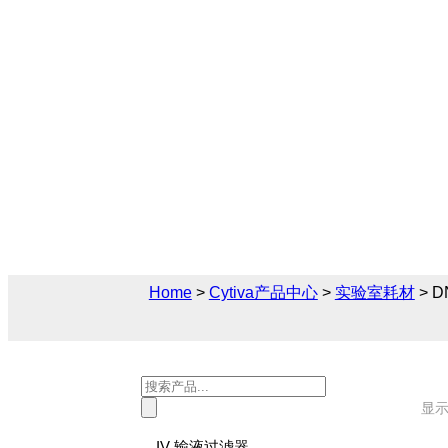
DNA 修饰酶
Cytiva（思拓凡）为生物制药和生命科学
材解决方案，您可在此找到关于DNA 修饰
售后技术支持及报价。
Home
>
Cytiva产品中心
>
实验室耗材
> 
Products
search
显示
IV 输液过滤器