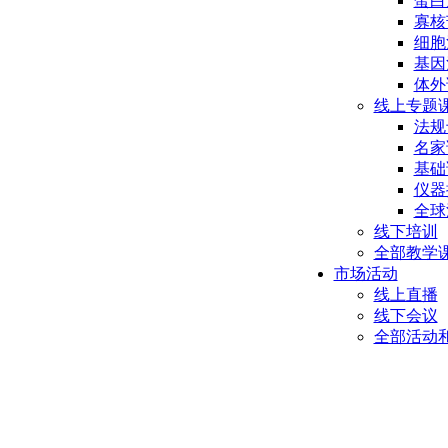
蛋白
寡核
细胞
基因
体外
线上专题
法规
名家
基础
仪器
全球
线下培训
全部教学
市场活动
线上直播
线下会议
全部活动