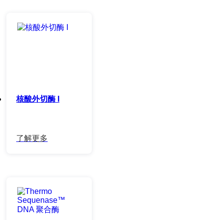
核酸外切酶 I