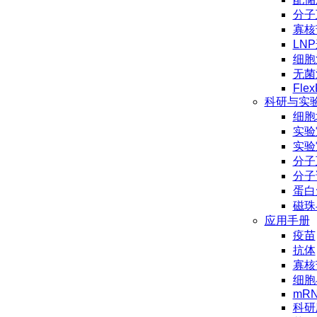
分子
寡核
LN
细胞
无菌
Flex
科研与实
细胞
实验
实验
分子
分子
蛋白
磁珠
应用手册
疫苗
抗体
寡核
细胞
mR
科研