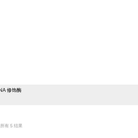
领域提供完备的实验室耗
酶的相关产品参数、售前
DNA 修饰酶
所有 5 结果