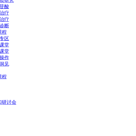
质研究
苷酸
治疗
治疗
诊断
课程
专区
课堂
课堂
操作
洞见
课程
和研讨会