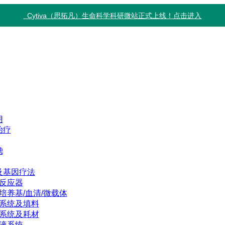
Cytiva（思拓凡）生命科学科研微站正式上线！点击进入
用
治疗
滤
及基因疗法
反应器
培养基/血清/微载体
系统及填料
系统及耗材
液系统