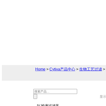
生物负荷控制
Cytiva（思拓凡）为生物制药和生命科学
解决方案， 您可在此找到关于生物负荷控
售后技术支持及报价。
Home
>
Cytiva产品中心
>
生物工艺过滤
>
Products
search
显示
IV 输液过滤器