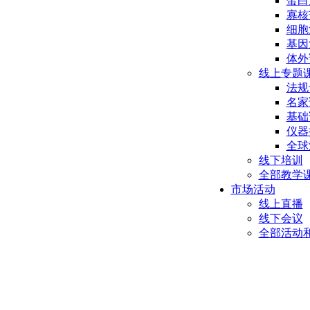
蛋白
寡核
细胞
基因
体外
线上专题
法规
名家
基础
仪器
全球
线下培训
全部教学
市场活动
线上直播
线下会议
全部活动