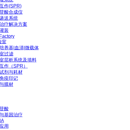
互作(SPR)
苷酸合成仪
P递送系统
治疗解决方案
灌装
Factory
验室
培养基|血清|微载体
室过滤
室层析系统及填料
互作（SPR）
试剂与耗材
免疫印记
与膜材
苷酸
与基因治疗
NA
应用