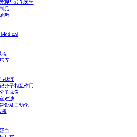
发现与转化医学
制品
诊断
 Medical
课程
培养
与储液
记分子相互作用
分子成像
室过滤
建设及自动化
课程
蛋白