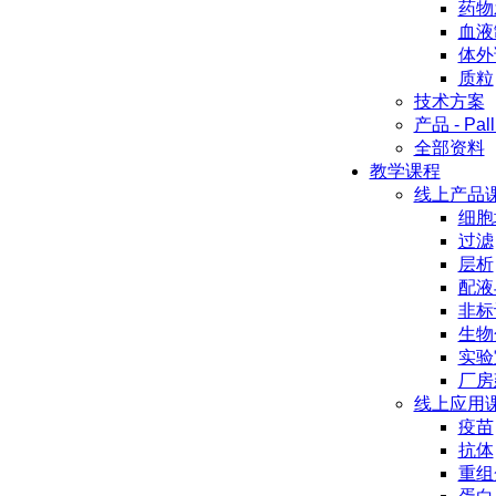
药物
血液
体外
质粒
技术方案
产品 - Pall
全部资料
教学课程
线上产品
细胞
过滤
层析
配液
非标
生物
实验
厂房
线上应用
疫苗
抗体
重组