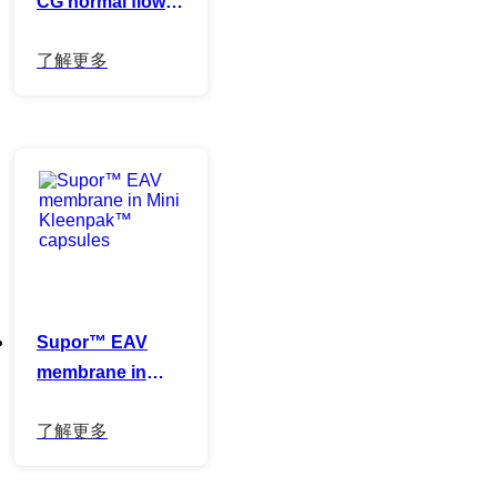
CG normal flow
filter capsules
Supor™ EAV
membrane in
Mini Kleenpak™
capsules