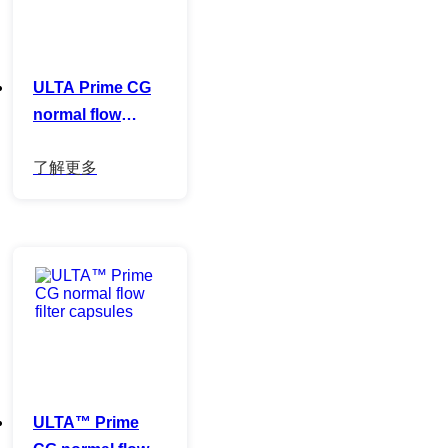
ULTA Prime CG
normal flow
filtration disc
ULTA™ Prime