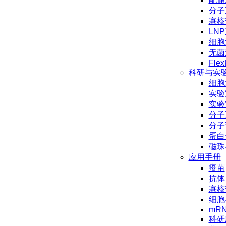
分子
寡核
LN
细胞
无菌
Flex
科研与实
细胞
实验
实验
分子
分子
蛋白
磁珠
应用手册
疫苗
抗体
寡核
细胞
mR
科研