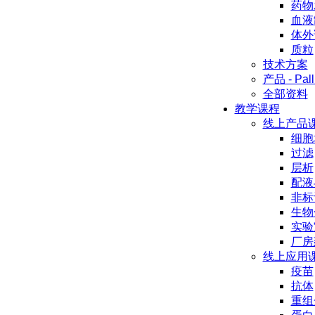
药物
血液
体外
质粒
技术方案
产品 - Pall
全部资料
教学课程
线上产品
细胞
过滤
层析
配液
非标
生物
实验
厂房
线上应用
疫苗
抗体
重组