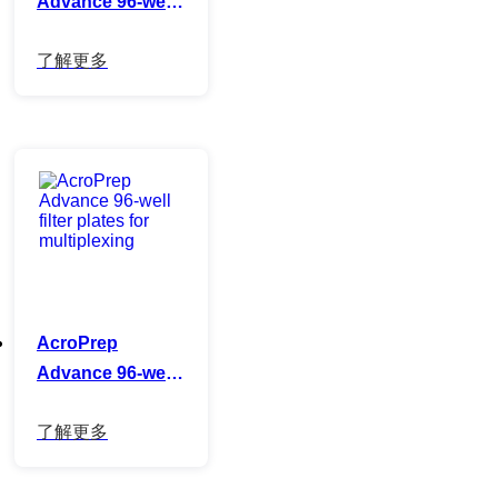
Advance 96-well
filter plates for
DNA purification
AcroPrep
Advance 96-well
filter plates for
multiplexing