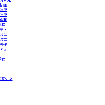
质研究
苷酸
治疗
治疗
诊断
课程
专区
课堂
课堂
操作
洞见
课程
和研讨会