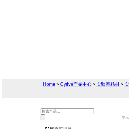
96孔滤板
Cytiva（思拓凡）为生物制药和生命科学领域提
孔滤板解决方案，您可在此找到关于96孔
前售后技术支持及报价。
Home
>
Cytiva产品中心
>
实验室耗材
>
实
Products
search
显示
IV 输液过滤器