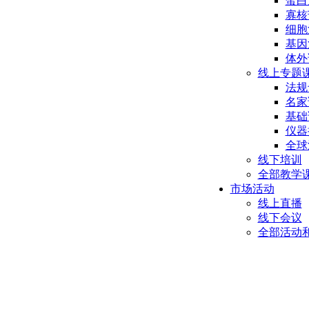
蛋白
寡核
细胞
基因
体外
线上专题
法规
名家
基础
仪器
全球
线下培训
全部教学
市场活动
线上直播
线下会议
全部活动