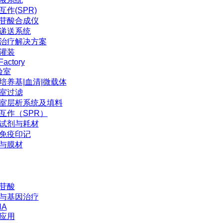
互作(SPR)
苷酸合成仪
P递送系统
治疗解决方案
灌装
Factory
验室
培养基|血清|微载体
室过滤
室层析系统及填料
互作（SPR）
试剂与耗材
免疫印记
与膜材
苷酸
与基因治疗
NA
应用