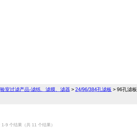
供完备的24/96/384
滤板的相关产品参数、售
验室过滤产品-滤纸、滤膜、滤器
>
24/96/384孔滤板
> 96孔滤板
 1-9 个结果（共 11 个结果）