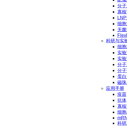
分子
寡核
LN
细胞
无菌
Flex
科研与实
细胞
实验
实验
分子
分子
蛋白
磁珠
应用手册
疫苗
抗体
寡核
细胞
mR
科研