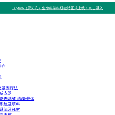
Cytiva（思拓凡）生命科学科研微站正式上线！点击进入
用
治疗
滤
及基因疗法
反应器
培养基/血清/微载体
系统及填料
系统及耗材
液系统