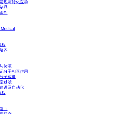
发现与转化医学
制品
诊断
 Medical
课程
培养
与储液
记分子相互作用
分子成像
室过滤
建设及自动化
课程
蛋白