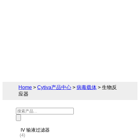
Cytiva（思拓凡）为生物制药和生命科学领
域提供完备的病毒载体解决方案，您可在此
找到关于生物反应器的相关产品参数、售前
售后技术支持及报价。
Home
>
Cytiva产品中心
>
病毒载体
> 生物反
应器
Products
search
IV 输液过滤器
(4)