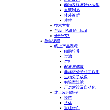
药物发现与转化医学
血液制品
体外诊断
质粒
技术方案
产品 - Pall Medical
全部资料
教学课程
线上产品课程
细胞培养
过滤
层析
配液与储液
非标记分子相互作用
生物分子成像
实验室过滤
厂房建设及自动化
线上应用课程
疫苗
抗体
重组蛋白