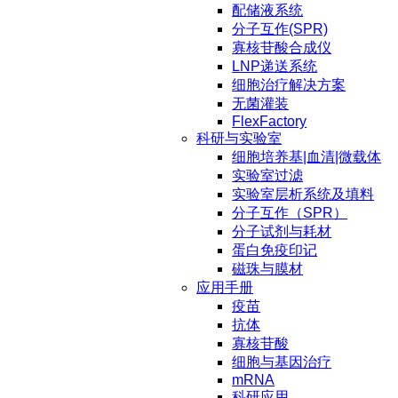
配储液系统
分子互作(SPR)
寡核苷酸合成仪
LNP递送系统
细胞治疗解决方案
无菌灌装
FlexFactory
科研与实验室
细胞培养基|血清|微载体
实验室过滤
实验室层析系统及填料
分子互作（SPR）
分子试剂与耗材
蛋白免疫印记
磁珠与膜材
应用手册
疫苗
抗体
寡核苷酸
细胞与基因治疗
mRNA
科研应用