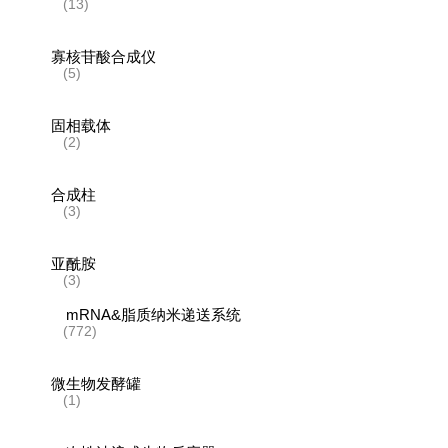
(13)
寡核苷酸合成仪
(5)
固相载体
(2)
合成柱
(3)
亚酰胺
(3)
mRNA&脂质纳米递送系统
(772)
微生物发酵罐
(1)