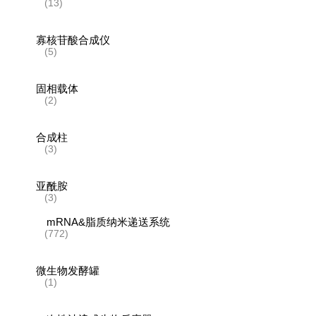
(13)
寡核苷酸合成仪
(5)
固相载体
(2)
合成柱
(3)
亚酰胺
(3)
mRNA&脂质纳米递送系统
(772)
微生物发酵罐
(1)