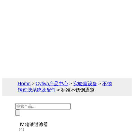
Cytiva（思拓凡）为生物制药和生命科学领
域提供完备的不锈钢过滤系统及配件解决方
案，您可在此找到关于标准不锈钢通道的相
关产品参数、售前售后技术支持及报价。
Home
>
Cytiva产品中心
>
实验室设备
>
不锈
钢过滤系统及配件
> 标准不锈钢通道
Products
search
IV 输液过滤器
(4)