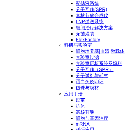
配储液系统
分子互作(SPR)
寡核苷酸合成仪
LNP递送系统
细胞治疗解决方案
无菌灌装
FlexFactory
科研与实验室
细胞培养基|血清|微载体
实验室过滤
实验室层析系统及填料
分子互作（SPR）
分子试剂与耗材
蛋白免疫印记
磁珠与膜材
应用手册
疫苗
抗体
寡核苷酸
细胞与基因治疗
mRNA
科研应用