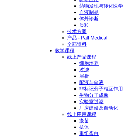
药物发现与转化医学
血液制品
体外诊断
质粒
技术方案
产品 - Pall Medical
全部资料
教学课程
线上产品课程
细胞培养
过滤
层析
配液与储液
非标记分子相互作用
生物分子成像
实验室过滤
厂房建设及自动化
线上应用课程
疫苗
抗体
重组蛋白