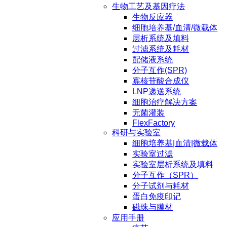
生物工艺及基因疗法
生物反应器
细胞培养基/血清/微载体
层析系统及填料
过滤系统及耗材
配储液系统
分子互作(SPR)
寡核苷酸合成仪
LNP递送系统
细胞治疗解决方案
无菌灌装
FlexFactory
科研与实验室
细胞培养基|血清|微载体
实验室过滤
实验室层析系统及填料
分子互作（SPR）
分子试剂与耗材
蛋白免疫印记
磁珠与膜材
应用手册