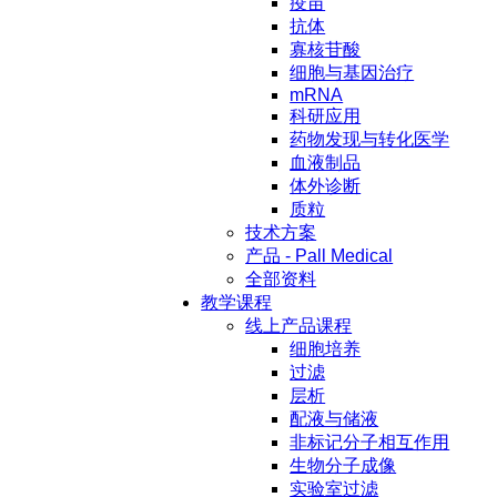
疫苗
抗体
寡核苷酸
细胞与基因治疗
mRNA
科研应用
药物发现与转化医学
血液制品
体外诊断
质粒
技术方案
产品 - Pall Medical
全部资料
教学课程
线上产品课程
细胞培养
过滤
层析
配液与储液
非标记分子相互作用
生物分子成像
实验室过滤