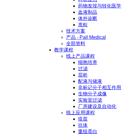
药物发现与转化医学
血液制品
体外诊断
质粒
技术方案
产品 - Pall Medical
全部资料
教学课程
线上产品课程
细胞培养
过滤
层析
配液与储液
非标记分子相互作用
生物分子成像
实验室过滤
厂房建设及自动化
线上应用课程
疫苗
抗体
重组蛋白