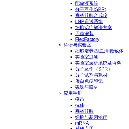
配储液系统
分子互作(SPR)
寡核苷酸合成仪
LNP递送系统
细胞治疗解决方案
无菌灌装
FlexFactory
科研与实验室
细胞培养基|血清|微载体
实验室过滤
实验室层析系统及填料
分子互作（SPR）
分子试剂与耗材
蛋白免疫印记
磁珠与膜材
应用手册
疫苗
抗体
寡核苷酸
细胞与基因治疗
mRNA
科研应用