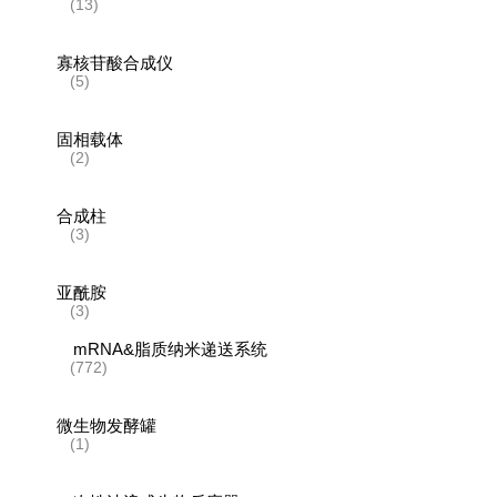
(13)
寡核苷酸合成仪
(5)
固相载体
(2)
合成柱
(3)
亚酰胺
(3)
mRNA&脂质纳米递送系统
(772)
微生物发酵罐
(1)