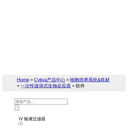
Cytiva（思拓凡）为生物制药和生命科学领
域提供完备的一次性波浪式生物反应器解决
方案， 您可在此找到关于软件的相关产品参
数、售前售后技术支持及报价。
Home
>
Cytiva产品中心
>
细胞培养系统&耗材
>
一次性波浪式生物反应器
> 软件
Products
search
IV 输液过滤器
(4)