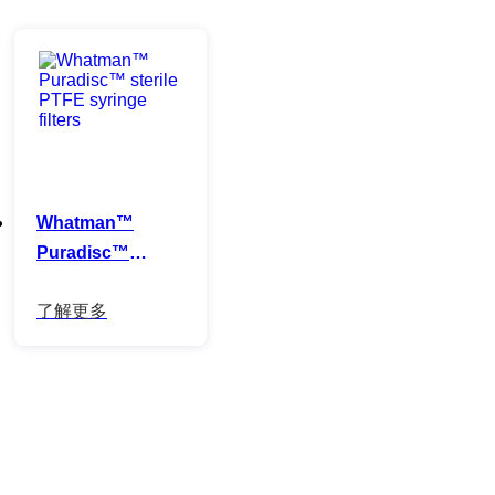
Whatman™
Puradisc™
sterile PTFE
syringe filters