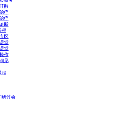
质研究
苷酸
治疗
治疗
诊断
课程
专区
课堂
课堂
操作
洞见
课程
和研讨会