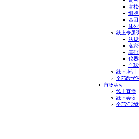
蛋白
寡核
细胞
基因
体外
线上专题
法规
名家
基础
仪器
全球
线下培训
全部教学
市场活动
线上直播
线下会议
全部活动