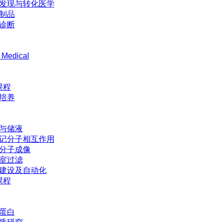
发现与转化医学
制品
诊断
 Medical
课程
培养
与储液
记分子相互作用
分子成像
室过滤
建设及自动化
课程
蛋白