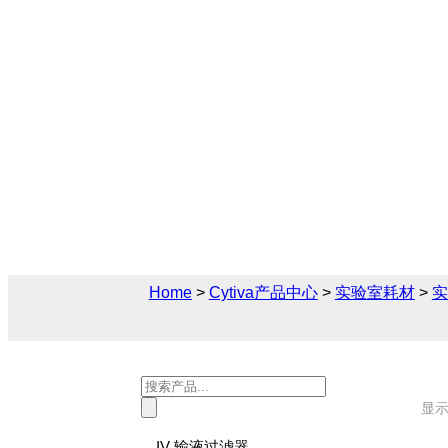
PTFE针头式滤器-灭
Cytiva（思拓凡）为生物制药和生命科学
器-灭菌解决方案，您可在此找到关于PTFE
产品参数、售前售后技术支持及报价。
Home
>
Cytiva产品中心
>
实验室耗材
>
实
Products
search
显
IV 输液过滤器