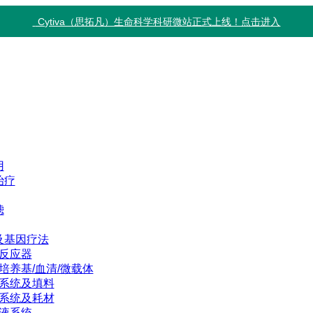
Cytiva（思拓凡）生命科学科研微站正式上线！点击进入
用
治疗
滤
及基因疗法
反应器
培养基/血清/微载体
系统及填料
系统及耗材
液系统