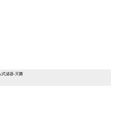
针头式滤器-灭菌