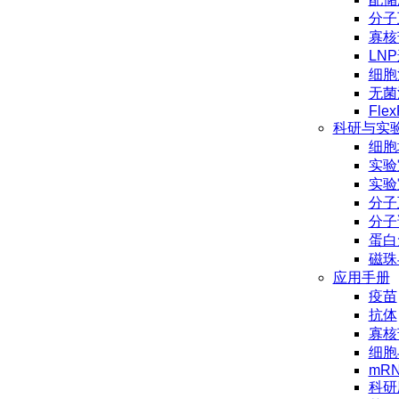
分子
寡核
LN
细胞
无菌
Flex
科研与实
细胞
实验
实验
分子
分子
蛋白
磁珠
应用手册
疫苗
抗体
寡核
细胞
mR
科研