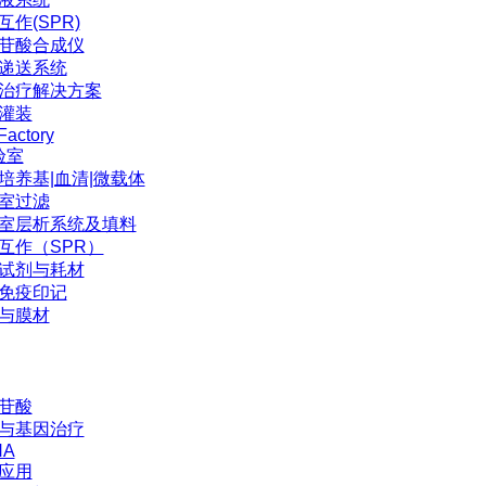
互作(SPR)
苷酸合成仪
P递送系统
治疗解决方案
灌装
Factory
验室
培养基|血清|微载体
室过滤
室层析系统及填料
互作（SPR）
试剂与耗材
免疫印记
与膜材
苷酸
与基因治疗
NA
应用