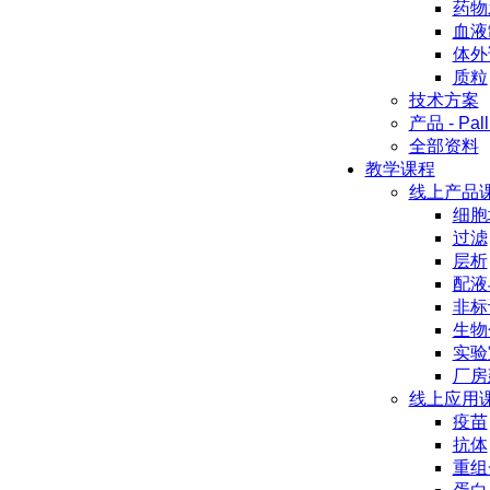
药物
血液
体外
质粒
技术方案
产品 - Pall
全部资料
教学课程
线上产品
细胞
过滤
层析
配液
非标
生物
实验
厂房
线上应用
疫苗
抗体
重组