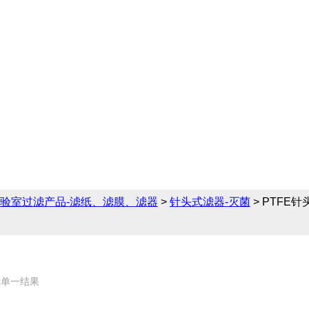
菌
领域提供完备的针头式滤
针头式滤器-灭菌的相关
验室过滤产品-滤纸、滤膜、滤器
>
针头式滤器-灭菌
> PTFE
示单一结果