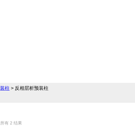
领域提供完备的预装柱解
的相关产品参数、售前
装柱
> 反相层析预装柱
所有 2 结果