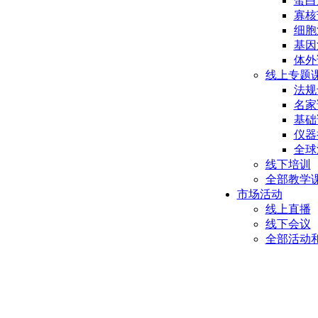
蛋白
寡核
细胞
基因
体外
线上专题
法规
名家
基础
仪器
全球
线下培训
全部教学
市场活动
线上直播
线下会议
全部活动