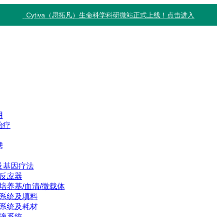
Cytiva（思拓凡）生命科学科研微站正式上线！点击进入
用
治疗
滤
及基因疗法
反应器
培养基/血清/微载体
系统及填料
系统及耗材
液系统