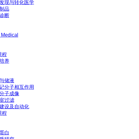
发现与转化医学
制品
诊断
 Medical
课程
培养
与储液
记分子相互作用
分子成像
室过滤
建设及自动化
课程
蛋白