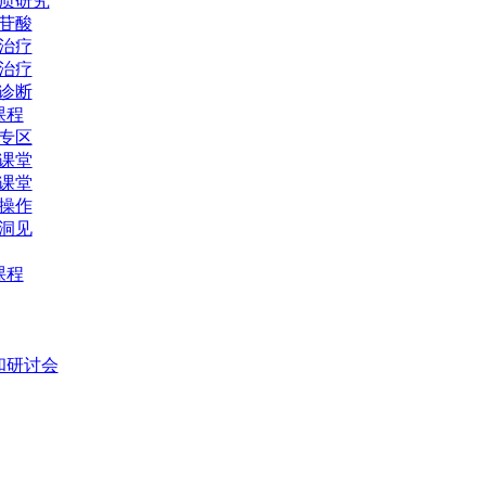
质研究
苷酸
治疗
治疗
诊断
课程
专区
课堂
课堂
操作
洞见
课程
和研讨会