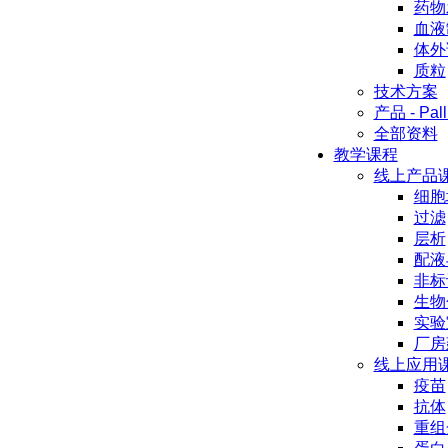
药物
血液
体外
质粒
技术方案
产品 - Pall
全部资料
教学课程
线上产品
细胞
过滤
层析
配液
非标
生物
实验
厂房
线上应用
疫苗
抗体
重组