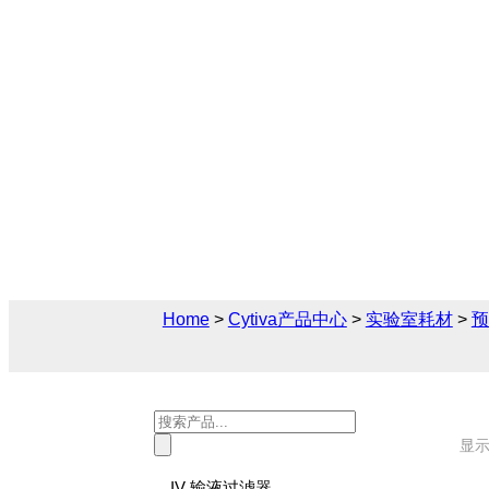
反相层析预装柱
Cytiva（思拓凡）为生物制药和生命科学
决方案，您可在此找到关于反相层析预装柱
售后技术支持及报价。
Home
>
Cytiva产品中心
>
实验室耗材
>
预
Products
search
显示
IV 输液过滤器