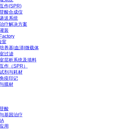
互作(SPR)
苷酸合成仪
P递送系统
治疗解决方案
灌装
Factory
验室
培养基|血清|微载体
室过滤
室层析系统及填料
互作（SPR）
试剂与耗材
免疫印记
与膜材
苷酸
与基因治疗
NA
应用