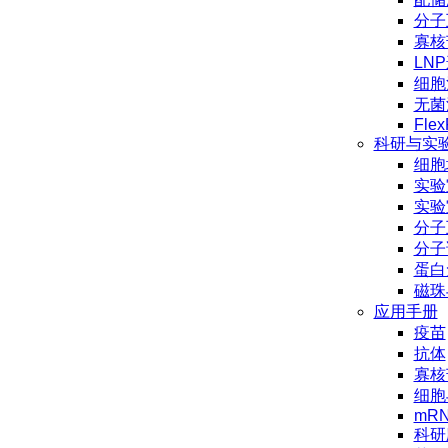
分子
寡核
LN
细胞
无菌
Flex
科研与实
细胞
实验
实验
分子
分子
蛋白
磁珠
应用手册
疫苗
抗体
寡核
细胞
mR
科研