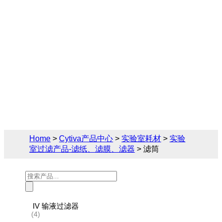
Cytiva（思拓凡）为生物制药和生命科学领
域提供完备的实验室过滤产品-滤纸、滤膜、
滤器解决方案，您可在此找到关于滤筒的相
关产品参数、售前售后技术支持及报价。
Home
>
Cytiva产品中心
>
实验室耗材
>
实验
室过滤产品-滤纸、滤膜、滤器
> 滤筒
Products
search
IV 输液过滤器
(4)