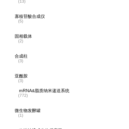
(13)
寡核苷酸合成仪
(5)
固相载体
(2)
合成柱
(3)
亚酰胺
(3)
mRNA&脂质纳米递送系统
(772)
微生物发酵罐
(1)