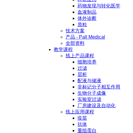
药物发现与转化医学
血液制品
体外诊断
质粒
技术方案
产品 - Pall Medical
全部资料
教学课程
线上产品课程
细胞培养
过滤
层析
配液与储液
非标记分子相互作用
生物分子成像
实验室过滤
厂房建设及自动化
线上应用课程
疫苗
抗体
重组蛋白