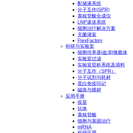
配储液系统
分子互作(SPR)
寡核苷酸合成仪
LNP递送系统
细胞治疗解决方案
无菌灌装
FlexFactory
科研与实验室
细胞培养基|血清|微载体
实验室过滤
实验室层析系统及填料
分子互作（SPR）
分子试剂与耗材
蛋白免疫印记
磁珠与膜材
应用手册
疫苗
抗体
寡核苷酸
细胞与基因治疗
mRNA
科研应用