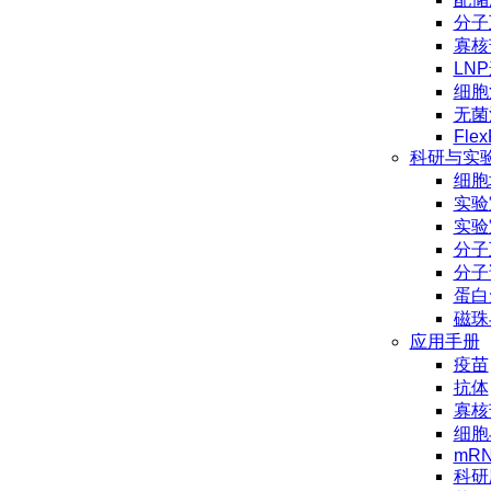
分子
寡核
LN
细胞
无菌
Flex
科研与实
细胞
实验
实验
分子
分子
蛋白
磁珠
应用手册
疫苗
抗体
寡核
细胞
mR
科研