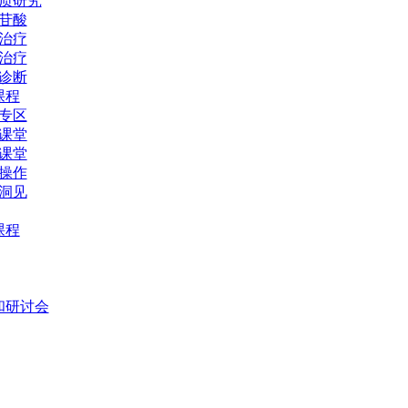
质研究
苷酸
治疗
治疗
诊断
课程
专区
课堂
课堂
操作
洞见
课程
和研讨会