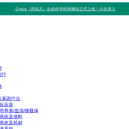
Cytiva（思拓凡）生命科学科研微站正式上线！点击进入
用
治疗
滤
及基因疗法
反应器
培养基/血清/微载体
系统及填料
系统及耗材
液系统