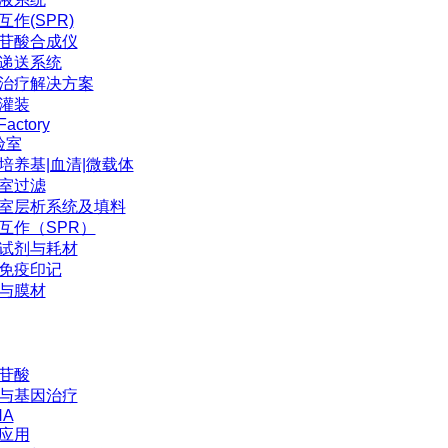
互作(SPR)
苷酸合成仪
P递送系统
治疗解决方案
灌装
Factory
验室
培养基|血清|微载体
室过滤
室层析系统及填料
互作（SPR）
试剂与耗材
免疫印记
与膜材
苷酸
与基因治疗
NA
应用