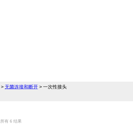
领域提供完备的无菌连接
性接头的相关产品参数、
>
无菌连接和断开
> 一次性接头
所有 6 结果