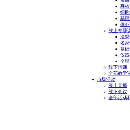
蛋白
寡核
细胞
基因
体外
线上专题
法规
名家
基础
仪器
全球
线下培训
全部教学
市场活动
线上直播
线下会议
全部活动