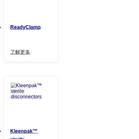
ReadyClamp
Kleenpak™