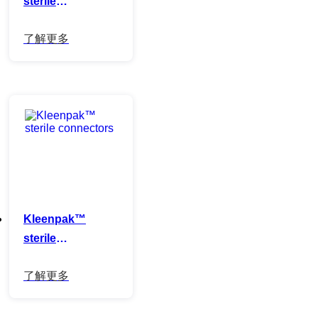
sterile
disconnectors
Kleenpak™
sterile
connectors