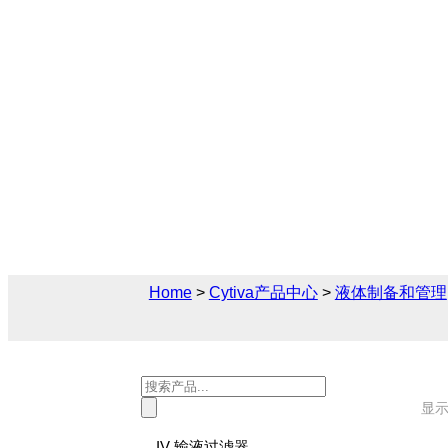
一次性接头
Cytiva（思拓凡）为生物制药和生命科学
和断开解决方案， 您可在此找到关于一次
售前售后技术支持及报价。
Home
>
Cytiva产品中心
>
液体制备和管理
Products
search
显示
IV 输液过滤器