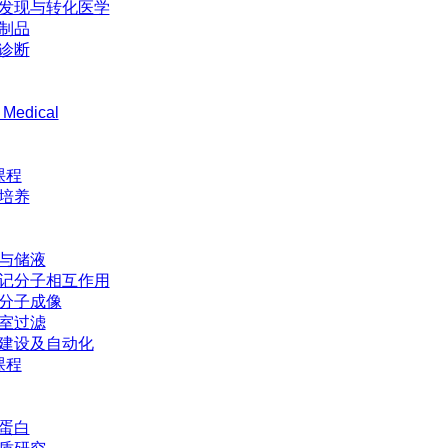
发现与转化医学
制品
诊断
 Medical
课程
培养
与储液
记分子相互作用
分子成像
室过滤
建设及自动化
课程
蛋白