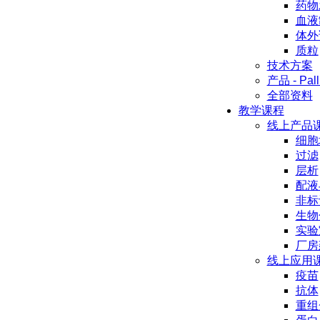
药物
血液
体外
质粒
技术方案
产品 - Pall
全部资料
教学课程
线上产品
细胞
过滤
层析
配液
非标
生物
实验
厂房
线上应用
疫苗
抗体
重组