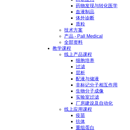
药物发现与转化医学
血液制品
体外诊断
质粒
技术方案
产品 - Pall Medical
全部资料
教学课程
线上产品课程
细胞培养
过滤
层析
配液与储液
非标记分子相互作用
生物分子成像
实验室过滤
厂房建设及自动化
线上应用课程
疫苗
抗体
重组蛋白