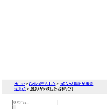
试剂
Cytiva（思拓凡）为生物制药和生命科学领
域提供完备的mRNA&脂质纳米递送系统解
决方案，您可在此找到关于脂质纳米颗粒仪
器和试剂的相关产品参数、售前售后技术支
持及报价。
Home
>
Cytiva产品中心
>
mRNA&脂质纳米递
送系统
> 脂质纳米颗粒仪器和试剂
Products
search