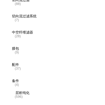
(88)
切向流过滤系统
(7)
中空纤维滤器
(28)
膜包
(9)
配件
(37)
备件
(4)
层析纯化
(596)