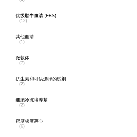
优级胎牛血清 (FBS)
(12)
其他血清
(1)
微载体
(7)
抗生素和可供选择的试剂
(2)
细胞冷冻培养基
(2)
密度梯度离心
(6)