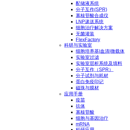
配储液系统
分子互作(SPR)
寡核苷酸合成仪
LNP递送系统
细胞治疗解决方案
无菌灌装
FlexFactory
科研与实验室
细胞培养基|血清|微载体
实验室过滤
实验室层析系统及填料
分子互作（SPR）
分子试剂与耗材
蛋白免疫印记
磁珠与膜材
应用手册
疫苗
抗体
寡核苷酸
细胞与基因治疗
mRNA
科研应用