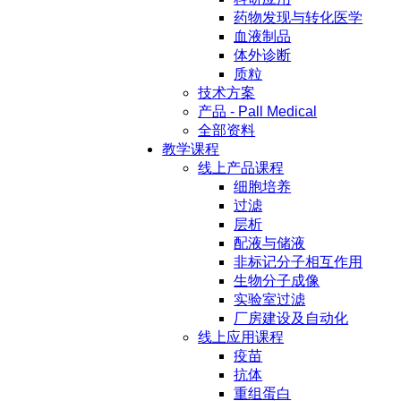
药物发现与转化医学
血液制品
体外诊断
质粒
技术方案
产品 - Pall Medical
全部资料
教学课程
线上产品课程
细胞培养
过滤
层析
配液与储液
非标记分子相互作用
生物分子成像
实验室过滤
厂房建设及自动化
线上应用课程
疫苗
抗体
重组蛋白