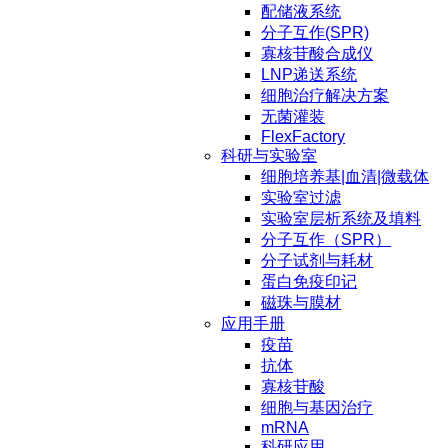
配储液系统
分子互作(SPR)
寡核苷酸合成仪
LNP递送系统
细胞治疗解决方案
无菌灌装
FlexFactory
科研与实验室
细胞培养基|血清|微载体
实验室过滤
实验室层析系统及填料
分子互作（SPR）
分子试剂与耗材
蛋白免疫印记
磁珠与膜材
应用手册
疫苗
抗体
寡核苷酸
细胞与基因治疗
mRNA
科研应用