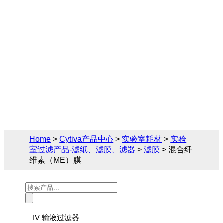
Cytiva（思拓凡）为生物制药和生命科学领
域提供完备的滤膜解决方案，您可在此找到
关于混合纤维素（ME）膜的相关产品参
数、售前售后技术支持及报价。
Home
>
Cytiva产品中心
>
实验室耗材
>
实验
室过滤产品-滤纸、滤膜、滤器
>
滤膜
> 混合纤
维素（ME）膜
Products
search
IV 输液过滤器