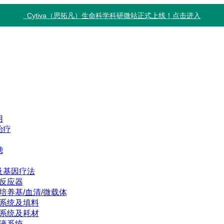
Cytiva（思拓凡）生命科学科研微站正式上线！点击进入
用
治疗
滤
及基因疗法
反应器
培养基/血清/微载体
系统及填料
系统及耗材
液系统