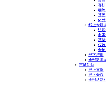
蛋白
寡核
细胞
基因
体外
线上专题
法规
名家
基础
仪器
全球
线下培训
全部教学
市场活动
线上直播
线下会议
全部活动