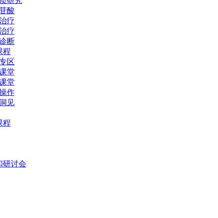
质研究
苷酸
治疗
治疗
诊断
课程
专区
课堂
课堂
操作
洞见
课程
和研讨会