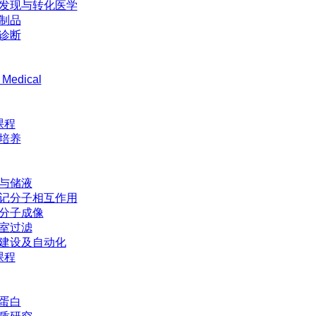
发现与转化医学
制品
诊断
 Medical
课程
培养
与储液
记分子相互作用
分子成像
室过滤
建设及自动化
课程
蛋白