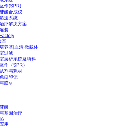
互作(SPR)
苷酸合成仪
P递送系统
治疗解决方案
灌装
Factory
验室
培养基|血清|微载体
室过滤
室层析系统及填料
互作（SPR）
试剂与耗材
免疫印记
与膜材
苷酸
与基因治疗
NA
应用