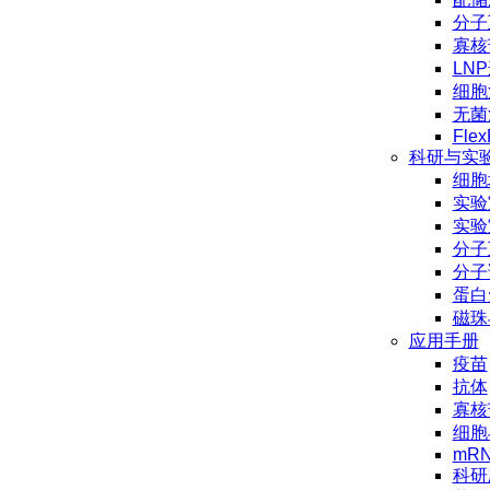
分子
寡核
LN
细胞
无菌
Flex
科研与实
细胞
实验
实验
分子
分子
蛋白
磁珠
应用手册
疫苗
抗体
寡核
细胞
mR
科研