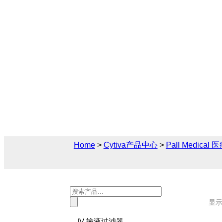
医疗卫生用水过滤器
Cytiva（思拓凡）为生物制药和生命科学
疗卫生解决方案，您可在此找到关于医疗卫
品参数、售前售后技术支持及报价。
Home
>
Cytiva产品中心
>
Pall Medical
Products
search
显示
IV 输液过滤器