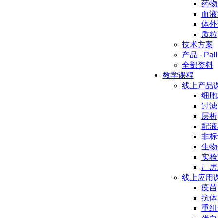
药物
血液
体外
质粒
技术方案
产品 - Pall
全部资料
教学课程
线上产品
细胞
过滤
层析
配液
非标
生物
实验
厂房
线上应用
疫苗
抗体
重组