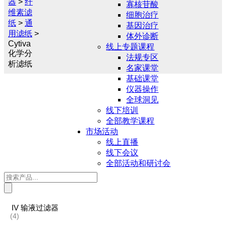
器
>
纤
寡核苷酸
维素滤
细胞治疗
纸
>
通
基因治疗
用滤纸
>
体外诊断
Cytiva
线上专题课程
化学分
法规专区
析滤纸
名家课堂
基础课堂
仪器操作
全球洞见
线下培训
全部教学课程
市场活动
线上直播
线下会议
全部活动和研讨会
Products
search
IV 输液过滤器
(4)