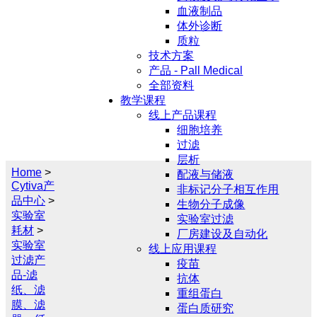
化解决方
血液制品
案、产品
体外诊断
参数及报
质粒
价和售前
技术方案
售后技术
产品 - Pall Medical
支持等服
全部资料
务。
教学课程
线上产品课程
细胞培养
过滤
层析
Home
>
配液与储液
Cytiva产
非标记分子相互作用
品中心
>
生物分子成像
实验室
实验室过滤
耗材
>
厂房建设及自动化
实验室
线上应用课程
过滤产
疫苗
品-滤
抗体
纸、滤
重组蛋白
膜、滤
蛋白质研究