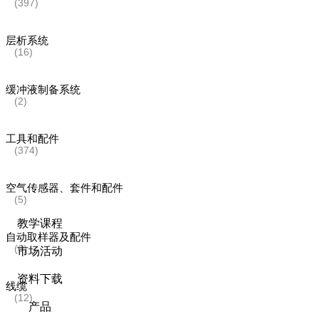
(397)
层析系统
(16)
缓冲液制备系统
(2)
工具和配件
(374)
空气传感器、套件和配件
(5)
教学课程
自动取样器及配件
(6)
市场活动
资料下载
线缆
(12)
产品