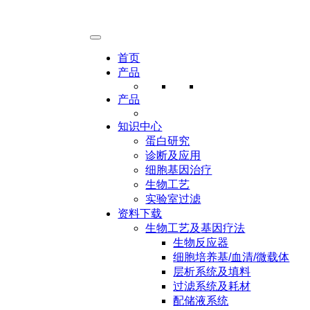
热线电话：021-65130530
首页
纤维
产品
层析
产品
知识中心
蛋白研究
诊断及应用
层析纯化
细胞基因治疗
解决方案
生物工艺
提供完整
实验室过滤
的核心产
资料下载
品组合，
生物工艺及基因疗法
包括层析
生物反应器
系统、层
细胞培养基/血清/微载体
析柱、填
层析系统及填料
料和建模
过滤系统及耗材
软件等。
配储液系统