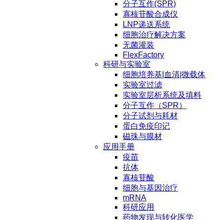
其中，高
分子互作(SPR)
性能层析
寡核苷酸合成仪
系统具备
LNP递送系统
卓越的精
细胞治疗解决方案
度和可扩
无菌灌装
展性，能
FlexFactory
够支持从
科研与实验室
实验室研
细胞培养基|血清|微载体
发到工业
实验室过滤
化生产的
实验室层析系统及填料
全流程需
分子互作（SPR）
求；各类
分子试剂与耗材
层析柱作
蛋白免疫印记
为关键组
磁珠与膜材
件，可确
应用手册
保不同规
疫苗
模下的高
抗体
效稳定分
寡核苷酸
离。您可
细胞与基因治疗
以通过多
mRNA
种方式获
科研应用
得层析纯
药物发现与转化医学