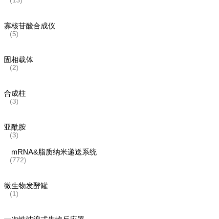
(13)
寡核苷酸合成仪
(5)
固相载体
(2)
合成柱
(3)
亚酰胺
(3)
mRNA&脂质纳米递送系统
(772)
微生物发酵罐
(1)